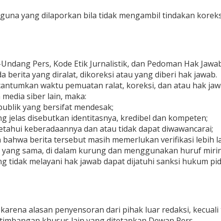
guna yang dilaporkan bila tidak mengambil tindakan koreks
Undang Pers, Kode Etik Jurnalistik, dan Pedoman Hak Jawa
a berita yang diralat, dikoreksi atau yang diberi hak jawab.
 dicantumkan waktu pemuatan ralat, koreksi, dan atau hak jaw
 media siber lain, maka:
ublik yang bersifat mendesak;
 jelas disebutkan identitasnya, kredibel dan kompeten;
ketahui keberadaannya dan atau tidak dapat diwawancarai;
ahwa berita tersebut masih memerlukan verifikasi lebih l
ta yang sama, di dalam kurung dan menggunakan huruf miri
 tidak melayani hak jawab dapat dijatuhi sanksi hukum pid
 karena alasan penyensoran dari pihak luar redaksi, kecual
timbangan khusus lain yang ditetapkan Dewan Pers.