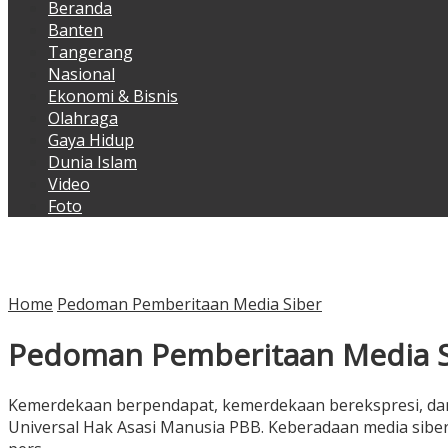
Beranda
Banten
Tangerang
Nasional
Ekonomi & Bisnis
Olahraga
Gaya Hidup
Dunia Islam
Video
Foto
Home
Pedoman Pemberitaan Media Siber
Pedoman Pemberitaan Media S
Kemerdekaan berpendapat, kemerdekaan berekspresi, dan 
Universal Hak Asasi Manusia PBB. Keberadaan media sibe