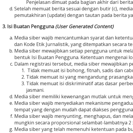
Penjelasan dimuat pada bagian akhir dari beri
Setelah memuat berita sesuai dengan butir (c), media 
pemutakhiran (update) dengan tautan pada berita yan
3. Isi Buatan Pengguna
(User Generated Content)
Media siber wajib mencantumkan syarat dan ketent
dan Kode Etik Jurnalistik, yang ditempatkan secara te
Media siber mewajibkan setiap pengguna untuk mela
bentuk Isi Buatan Pengguna. Ketentuan mengenai log-
Dalam registrasi tersebut, media siber mewajibkan 
Tidak memuat isi bohong, fitnah, sadis dan cabu
Tidak memuat isi yang mengandung prasangka d
Tidak memuat isi diskriminatif atas dasar perbe
jasmani.
Media siber memiliki kewenangan mutlak untuk meng
Media siber wajib menyediakan mekanisme pengaduan 
tempat yang dengan mudah dapat diakses pengguna
Media siber wajib menyunting, menghapus, dan melak
mungkin secara proporsional selambat-lambatnya 2 x
Media siber yang telah memenuhi ketentuan pada butir