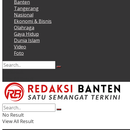
Banten
Tangerang
Nasional
Ekonomi & Bisnis
Olahraga
Gaya Hidup
Dunia Islam
Video
Foto
No Result
View All Result
No Result
View All Result