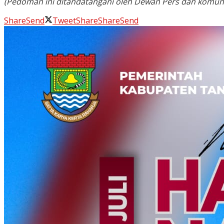
(Pedoman ini ditandatangani oleh Dewan Pers dan komunita
Share
Send
Tweet
Share
Share
Send