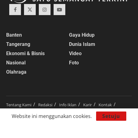
Banten
Gaya Hidup
Tangerang
Dunia Islam
Ekonomi & Bisnis
Video
Nasional
Foto
Olahraga
Tentang Kami
Redaksi
Info Iklan
Karir
Kontak
Pedoman Media Siber
Disclaimer
Website ini menggunakan cookies.
Setuju
© 2024
RedaksiBanten.com
– Satu semangat terkini.