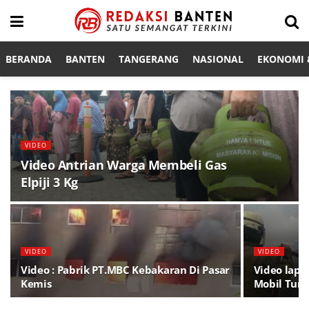
BERANDA
BANTEN
TANGERANG
NASIONAL
EKONOMI &
VIDEO
Video Antrian Warga Membeli Gas
Elpiji 3 Kg
VIDEO
VIDEO
Video : Pabrik PT.MBC Kebakaran Di Pasar
Video lap
Kemis
Mobil Turu