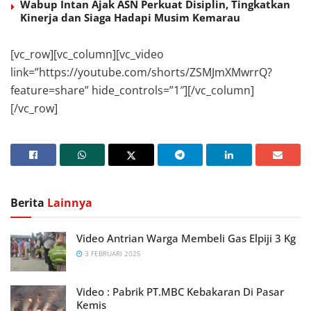
Wabup Intan Ajak ASN Perkuat Disiplin, Tingkatkan
Kinerja dan Siaga Hadapi Musim Kemarau
[vc_row][vc_column][vc_video
link=”https://youtube.com/shorts/ZSMJmXMwrrQ?
feature=share” hide_controls=”1″][/vc_column]
[/vc_row]
Berita
Lainnya
Video Antrian Warga Membeli Gas Elpiji 3 Kg
3 FEBRUARI 2025
Video : Pabrik PT.MBC Kebakaran Di Pasar
Kemis