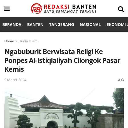
BERANDA
BANTEN
TANGERANG
NASIONAL
EKONOMI &
Home
Dunia Islam
Ngabuburit Berwisata Religi Ke
Ponpes Al-Istiqlaliyah Cilongok Pasar
Kemis
A
9 Maret 2024
A