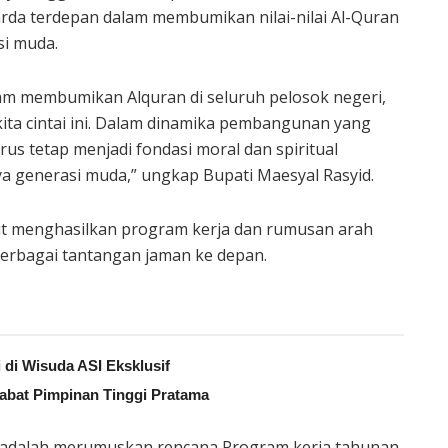
rda terdepan dalam membumikan nilai-nilai Al-Quran
si muda.
am membumikan Alquran di seluruh pelosok negeri,
ita cintai ini. Dalam dinamika pembangunan yang
harus tetap menjadi fondasi moral dan spiritual
 generasi muda,” ungkap Bupati Maesyal Rasyid.
ut menghasilkan program kerja dan rumusan arah
erbagai tantangan jaman ke depan.
 di Wisuda ASI Eksklusif
abat Pimpinan Tinggi Pratama
ya adalah merumuskan rencana Program kerja tahunan