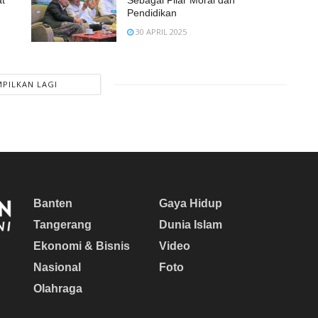
t
Sebagai Pilar Moral dan
Pendidikan
30 APRIL 2025
PILKAN LAGI
Banten
Gaya Hidup
Tangerang
Dunia Islam
Ekonomi & Bisnis
Video
Nasional
Foto
Olahraga