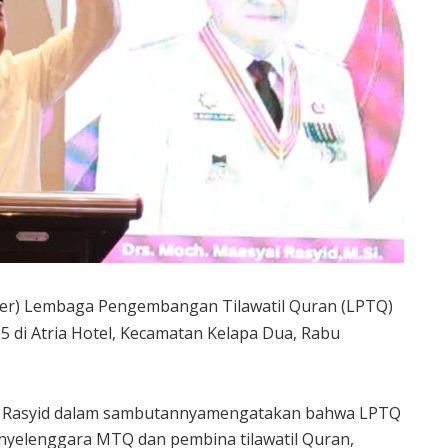
aker) Lembaga Pengembangan Tilawatil Quran (LPTQ)
di Atria Hotel, Kecamatan Kelapa Dua, Rabu
l Rasyid dalam sambutannyamengatakan bahwa LPTQ
yelenggara MTQ dan pembina tilawatil Quran,