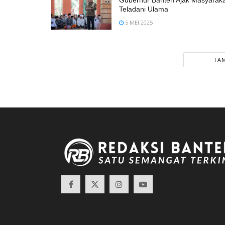
Gubernur Banten Ajak Masyaraka
Teladani Ulama
5 MEI 2025
TAM