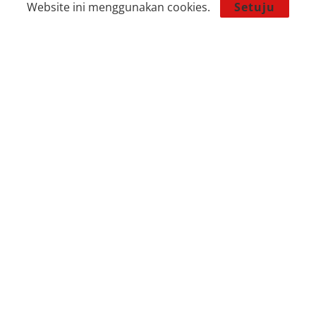
Website ini menggunakan cookies.
Setuju
Banten
Gaya Hidup
Tangerang
Dunia Islam
Ekonomi & Bisnis
Video
Nasional
Foto
Olahraga