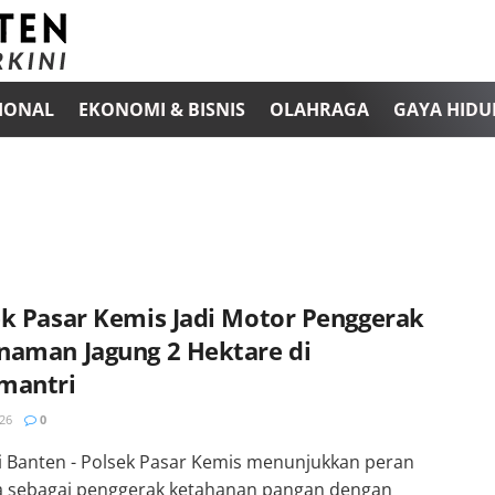
IONAL
EKONOMI & BISNIS
OLAHRAGA
GAYA HIDU
ek Pasar Kemis Jadi Motor Penggerak
naman Jagung 2 Hektare di
mantri
26
0
i Banten - Polsek Pasar Kemis menunjukkan peran
ya sebagai penggerak ketahanan pangan dengan