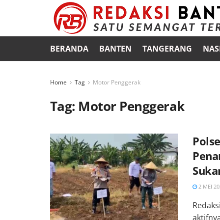
BERANDA
BANTEN
TANGERANG
NAS
Home
Tag
Motor Penggerak
Tag:
Motor Penggerak
Pols
Pena
Suka
2 MEI 20
Redaks
aktifn