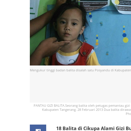
Mengukur tinggi badan balita disalah satu Posyandu di Kabupat
PANTAU GIZI BALITA.Seorang balita oleh petugas pemantau gizi
Kabupaten Tangerang. 28 Februari 2013 Dua balita dirawa
Pho
18 Balita di Cikupa Alami Gizi 