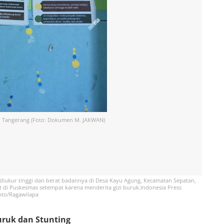
en Tangerang (Foto: Dokumen M. JAKWAN)
 diukur tinggi dan berat badannya di Desa Kayu Agung, Kecamatan Sepatan,
t di Puskesmas setempat karena menderita gizi buruk.Indonesia Press
to/Ragawilapa
Buruk dan Stunting