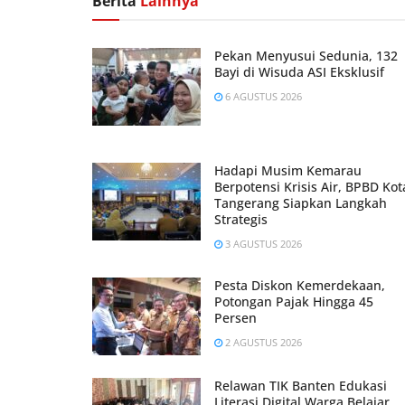
Berita
Lainnya
Pekan Menyusui Sedunia, 132
Bayi di Wisuda ASI Eksklusif
6 AGUSTUS 2026
Hadapi Musim Kemarau
Berpotensi Krisis Air, BPBD Kot
Tangerang Siapkan Langkah
Strategis
3 AGUSTUS 2026
Pesta Diskon Kemerdekaan,
Potongan Pajak Hingga 45
Persen
2 AGUSTUS 2026
Relawan TIK Banten Edukasi
Literasi Digital Warga Belajar