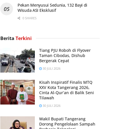
Pekan Menyusui Sedunia, 132 Bayi di
Wisuda ASI Eksklusif
0 SHARES
Berita
Terkini
Tiang PJU Roboh di Flyover
Taman Cibodas, Dishub
Bergerak Cepat
30 JULI 2026
Kisah Inspiratif Finalis MTQ
XXV Kota Tangerang 2026,
Cinta Al-Qur’an di Balik Seni
Tilawah
30 JULI 2026
Wakil Bupati Tangerang
Dorong Pengelolaan Sampah