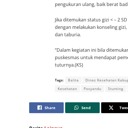
pengukuran ulang, baik berat bad
Jika ditemukan status gizi < – 2 S
dengan melakukan konseling gizi,
dan taburia.
“Dalam kegiatan ini bila ditemuka
puskesmas untuk mendapat pemeri
tuturnya.(KS)
Tags:
Balita
Dinas Kesehatan Kabu
Kesehatan
Posyandu
Stunting
Share
Send
Twe