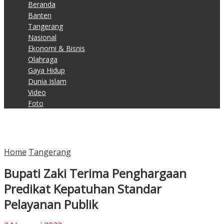
Beranda
Banten
Tangerang
Nasional
Ekonomi & Bisnis
Olahraga
Gaya Hidup
Dunia Islam
Video
Foto
Home
Tangerang
Bupati Zaki Terima Penghargaan
Predikat Kepatuhan Standar
Pelayanan Publik