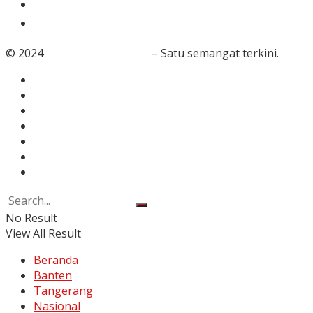
Video
Foto
© 2024
RedaksiBanten.com
– Satu semangat terkini.
Tentang Kami
Redaksi
Info Iklan
Karir
Kontak
Pedoman Media Siber
Disclaimer
No Result
View All Result
Beranda
Banten
Tangerang
Nasional