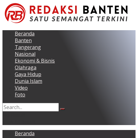
Beranda
Banten
Tangerang
Nasional
Ekonomi & Bisnis
Olahraga
Gaya Hidup
Dunia Islam
Video
Foto
No Result
View All Result
Beranda