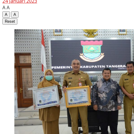
24 Januari 2023
A
A
A
A
Reset