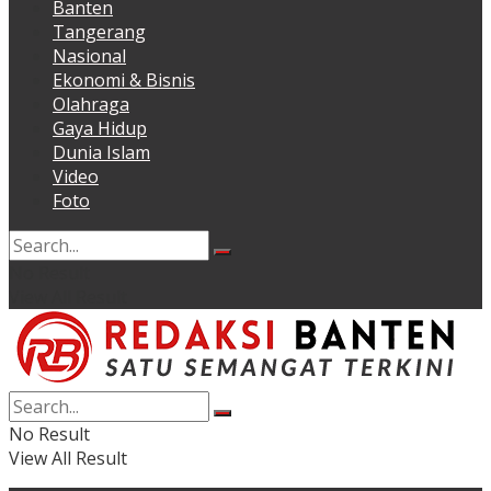
Banten
Tangerang
Nasional
Ekonomi & Bisnis
Olahraga
Gaya Hidup
Dunia Islam
Video
Foto
No Result
View All Result
No Result
View All Result