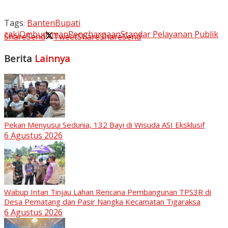
Tags:
Banten
Bupati
zaki
Ombudsman
Penghargaan
Standar Pelayanan Publik
Share
Send
Tweet
Share
Share
Send
Berita
Lainnya
Pekan Menyusui Sedunia, 132 Bayi di Wisuda ASI Eksklusif
6 Agustus 2026
Wabup Intan Tinjau Lahan Rencana Pembangunan TPS3R di
Desa Pematang dan Pasir Nangka Kecamatan Tigaraksa
6 Agustus 2026