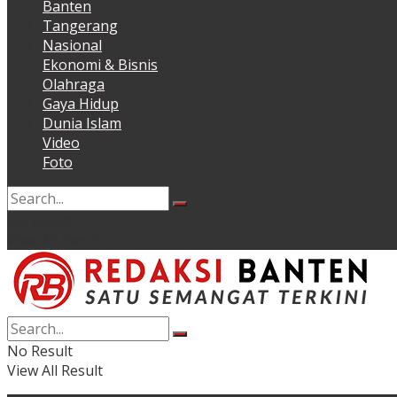
Banten
Tangerang
Nasional
Ekonomi & Bisnis
Olahraga
Gaya Hidup
Dunia Islam
Video
Foto
No Result
View All Result
No Result
View All Result