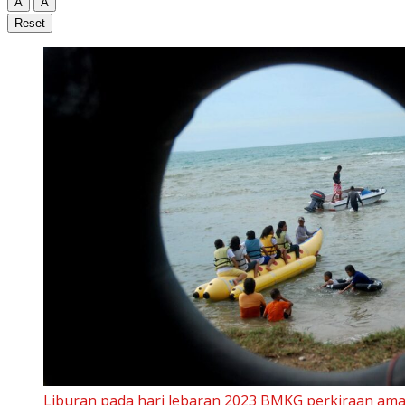
A
A
Reset
Liburan pada hari lebaran 2023 BMKG perkiraan am