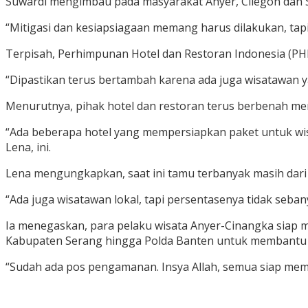
Suwardi mengimbau pada masyarakat Anyer, Cilegon dan S
“Mitigasi dan kesiapsiagaan memang harus dilakukan, tapi 
Terpisah, Perhimpunan Hotel dan Restoran Indonesia (PHRI
“Dipastikan terus bertambah karena ada juga wisatawan y
Menurutnya, pihak hotel dan restoran terus berbenah me
“Ada beberapa hotel yang mempersiapkan paket untuk wisat
Lena, ini.
Lena mengungkapkan, saat ini tamu terbanyak masih dari 
“Ada juga wisatawan lokal, tapi persentasenya tidak seba
Ia menegaskan, para pelaku wisata Anyer-Cinangka siap 
Kabupaten Serang hingga Polda Banten untuk membantu men
“Sudah ada pos pengamanan. Insya Allah, semua siap mem