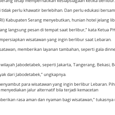
erang tetap memperhatikan kesiapsiagaan ketika berlibur.
tidak perlu khawatir berlebihan. Dan perlu edukasi bersama
) Kabupaten Serang menyebutkan, hunian hotel jelang libura
ang langsung pesan di tempat saat berlibur,” kata Ketua 
mpersiapkan wisatawan yang ingin berlibur saat Lebaran.
awan, memberikan layanan tambahan, seperti gala dinner di
wilayah Jabodetabek, seperti Jakarta, Tangerang, Bekasi,
nyak dari Jabodetabek,” ungkapnya.
menyambut para wisatawan yang ingin berlibur Lebaran. P
yediakan jalur alternatif bila terjadi kemacetan
berikan rasa aman dan nyaman bagi wisatawan,” tukasnya 