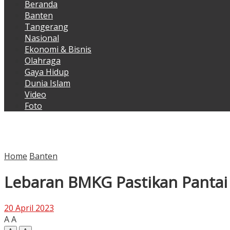
Beranda
Banten
Tangerang
Nasional
Ekonomi & Bisnis
Olahraga
Gaya Hidup
Dunia Islam
Video
Foto
Home
Banten
Lebaran BMKG Pastikan Pantai
20 April 2023
A
A