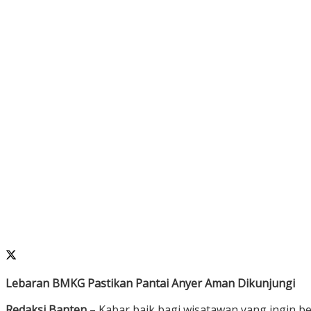
Lebaran BMKG Pastikan Pantai Anyer Aman Dikunjungi
Redaksi Banten
– Kabar baik bagi wisatawan yang ingin be