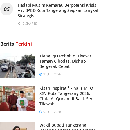
Hadapi Musim Kemarau Berpotensi Krisis
Air, BPBD Kota Tangerang Siapkan Langkah
Strategis
0 SHARES
Berita
Terkini
Tiang PJU Roboh di Flyover
Taman Cibodas, Dishub
Bergerak Cepat
30 JULI 2026
Kisah Inspiratif Finalis MTQ
XXV Kota Tangerang 2026,
Cinta Al-Qur’an di Balik Seni
Tilawah
30 JULI 2026
Wakil Bupati Tangerang