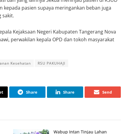
si dan yang lainnya Sekda meninjau pasien di RSUD
n kepada pasien supaya meringankan beban juga
sakit.
 Kepala Kejaksaan Negeri Kabupaten Tangerang Nova
mawi, perwakilan kepala OPD dan tokoh masyarakat
yanan Kesehatan
RSU PAKUHAJI
et
Share
Share
Send
Wabup Intan Tinjau Lahan