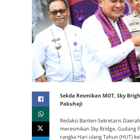
Sekda Kabupaten Tangerang, Moch Maesyal Rasyied bersama Dire
Sekda Resmikan MOT, Sky Brig
Pakuhaji
Redaksi Banten-Sekretaris Daera
meresmikan Sky Bridge, Gudang F
rangka Hari ulang Tahun (HUT) ke