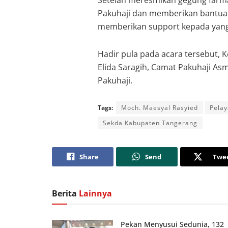
Setelah meresmikan gegung farma
Pakuhaji dan memberikan bantua
memberikan support kepada yang 
Hadir pula pada acara tersebut,
Elida Saragih, Camat Pakuhaji As
Pakuhaji.
Tags:
Moch. Maesyal Rasyied
Pela
Sekda Kabupaten Tangerang
Share
Send
Twe
Berita
Lainnya
Pekan Menyusui Sedunia, 132