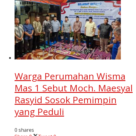
Warga Perumahan Wisma
Mas 1 Sebut Moch. Maesyal
Rasyid Sosok Pemimpin
yang Peduli
0 shares