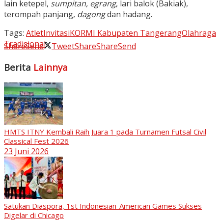
lain ketepel,
sumpitan, egrang
, lari balok (Bakiak),
terompah panjang,
dagong
dan hadang.
Tags:
Atlet
Invitasi
KORMI Kabupaten Tangerang
Olahraga
Tradisional
Share
Send
Tweet
Share
Share
Send
Berita
Lainnya
HMTS ITNY Kembali Raih Juara 1 pada Turnamen Futsal Civil
Classical Fest 2026
23 Juni 2026
Satukan Diaspora, 1st Indonesian-American Games Sukses
Digelar di Chicago