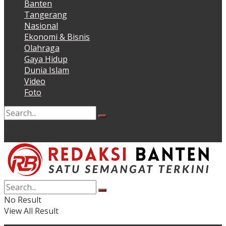
Banten
Tangerang
Nasional
Ekonomi & Bisnis
Olahraga
Gaya Hidup
Dunia Islam
Video
Foto
No Result
View All Result
No Result
View All Result