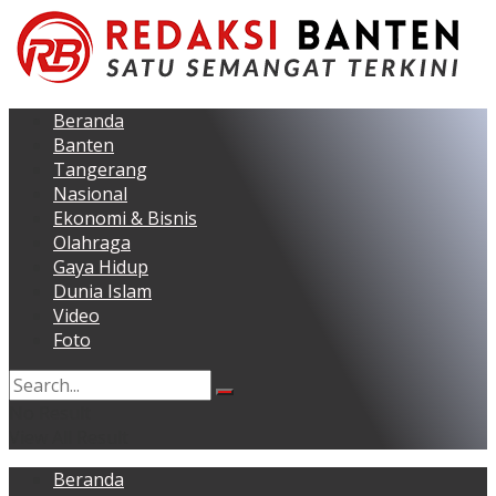
Beranda
Banten
Tangerang
Nasional
Ekonomi & Bisnis
Olahraga
Gaya Hidup
Dunia Islam
Video
Foto
No Result
View All Result
Beranda