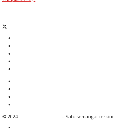
Banten
Tangerang
Ekonomi & Bisnis
Nasional
Olahraga
Gaya Hidup
Dunia Islam
Video
Foto
© 2024
RedaksiBanten.com
– Satu semangat terkini.
Tentang Kami