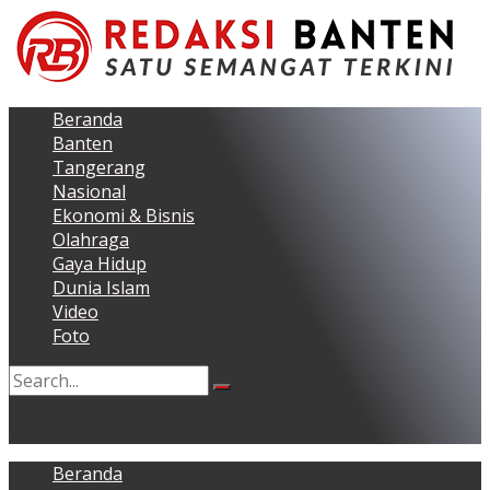
Beranda
Banten
Tangerang
Nasional
Ekonomi & Bisnis
Olahraga
Gaya Hidup
Dunia Islam
Video
Foto
No Result
View All Result
Beranda