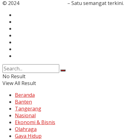
© 2024
RedaksiBanten.com
– Satu semangat terkini.
Tentang Kami
Redaksi
Info Iklan
Karir
Kontak
Pedoman Media Siber
Disclaimer
No Result
View All Result
Beranda
Banten
Tangerang
Nasional
Ekonomi & Bisnis
Olahraga
Gaya Hidup