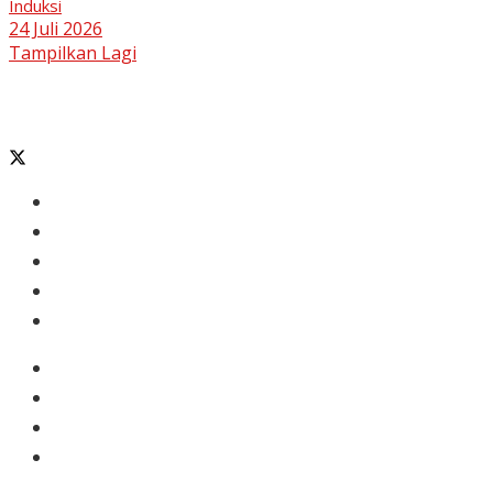
Induksi
24 Juli 2026
Tampilkan Lagi
Banten
Tangerang
Ekonomi & Bisnis
Nasional
Olahraga
Gaya Hidup
Dunia Islam
Video
Foto