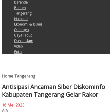
Beranda
Banten
Tangerang
Nasional
Ekonomi & Bisnis
Olahraga
Gaya Hidup
Dunia Islam
Video
Foto
Home
Tangerang
Antisipasi Ancaman Siber Diskominfo
Kabupaten Tangerang Gelar Rakor
16 Mei 2023
A
A