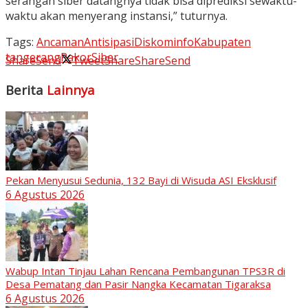
serangan siber datangnya tidak bisa diprediksi sewaktu-
waktu akan menyerang instansi,” tuturnya.
Tags:
Ancaman
Antisipasi
Diskominfo
Kabupaten
tangerang
Rakor
Siber
Share
Send
Tweet
Share
Share
Send
Berita
Lainnya
Pekan Menyusui Sedunia, 132 Bayi di Wisuda ASI Eksklusif
6 Agustus 2026
Wabup Intan Tinjau Lahan Rencana Pembangunan TPS3R di
Desa Pematang dan Pasir Nangka Kecamatan Tigaraksa
6 Agustus 2026