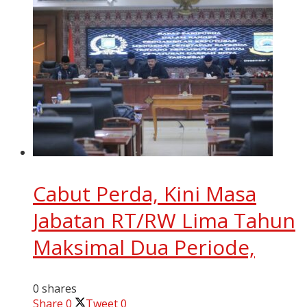
Cabut Perda, Kini Masa
Jabatan RT/RW Lima Tahun
Maksimal Dua Periode,
0 shares
Share
0
Tweet
0