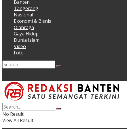
Banten
Tangerang
Nasional
Ekonomi & Bisnis
Olahraga
Gaya Hidup
Dunia Islam
Video
Foto
No Result
View All Result
No Result
View All Result