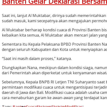
Banten Gelar Deklarasi Bersa
Saat ini, lanjut Al Muktabar, dirinya sudah memerintahk
sudah masuk, kami secepatnya akan mengajukan permohona
Al Muktabar berharap kondisi cuaca di Provinsi Banten bis
kebaikan kita semua, Al Muktabar akan mencari jalan yang 
Sementara itu Kepala Pelaksana BPBD Provinsi Banten Na
dengan seluruh Kabupaten dan Kota untuk menyiapkan admi
“Saat ini masih dalam proses,” katanya.
Diungkapkan Nana, meskipun dalam kondisi siaga, namun 
dari Pemerintah akan diperketat untuk kenyamanan wisat
Sebelumnya, Kepala BNPB RI Letjen TNI Suharyanto saat
permintaan modifikasi cuaca untuk mengantisipasi terjadi
daerah di Jawa dan Bali. Modifikasi cuaca adalah usaha
cara menaburkan garam ke awan-awan yang terdapat kand
Tags:
Banten
Cuaca
Ekstrem
Ekstrim
Modifikasi