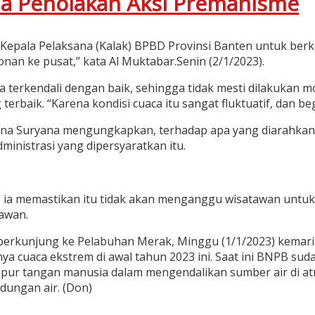
ma Penolakan Aksi Premanisme
an Kepala Pelaksana (Kalak) BPBD Provinsi Banten untuk be
n ke pusat,” kata Al Muktabar.Senin (2/1/2023).
a terkendali dengan baik, sehingga tidak mesti dilakukan m
terbaik. “Karena kondisi cuaca itu sangat fluktuatif, dan b
na Suryana mengungkapkan, terhadap apa yang diarahkan o
nistrasi yang dipersyaratkan itu.
ia memastikan itu tidak akan menganggu wisatawan untuk b
awan.
 berkunjung ke Pelabuhan Merak, Minggu (1/1/2023) kema
nya cuaca ekstrem di awal tahun 2023 ini. Saat ini BNPB su
 campur tangan manusia dalam mengendalikan sumber air di
ungan air. (Don)