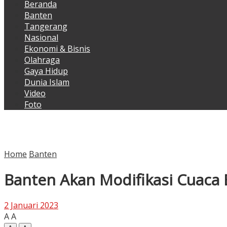
Beranda
Banten
Tangerang
Nasional
Ekonomi & Bisnis
Olahraga
Gaya Hidup
Dunia Islam
Video
Foto
Home
Banten
Banten Akan Modifikasi Cuaca 
2 Januari 2023
A
A