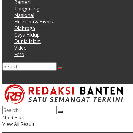
Banten
Tangerang
Nasional
Ekonomi & Bisnis
Olahraga
Gaya Hidup
Dunia Islam
Video
Foto
No Result
View All Result
No Result
View All Result