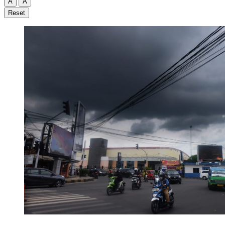
A
A
Reset