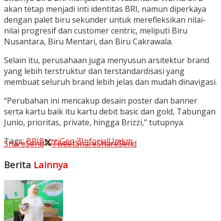
akan tetap menjadi inti identitas BRI, namun diperkaya
dengan palet biru sekunder untuk merefleksikan nilai-
nilai progresif dan customer centric, meliputi Biru
Nusantara, Biru Mentari, dan Biru Cakrawala.
Selain itu, perusahaan juga menyusun arsitektur brand
yang lebih terstruktur dan terstandardisasi yang
membuat seluruh brand lebih jelas dan mudah dinavigasi.
“Perubahan ini mencakup desain poster dan banner
serta kartu baik itu kartu debit basic dan gold, Tabungan
Junio, prioritas, private, hingga Brizzi,” tutupnya.
Tags:
BRI
Brizzi
Gen Z
Inforial
Umkm
Share
Send
Tweet
Share
Share
Send
Berita
Lainnya