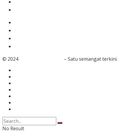
Nasional
Olahraga
Gaya Hidup
Dunia Islam
Video
Foto
© 2024
RedaksiBanten.com
– Satu semangat terkini.
Tentang Kami
Redaksi
Info Iklan
Karir
Kontak
Pedoman Media Siber
Disclaimer
No Result