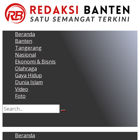
Beranda
Banten
Tangerang
Nasional
Ekonomi & Bisnis
Olahraga
Gaya Hidup
Dunia Islam
Video
Foto
No Result
View All Result
Beranda