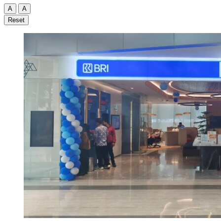
A
A
Reset