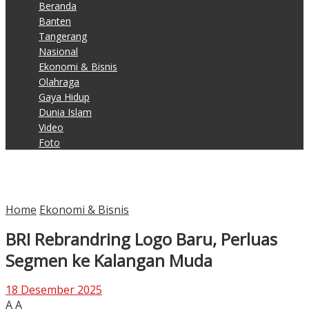
Beranda
Banten
Tangerang
Nasional
Ekonomi & Bisnis
Olahraga
Gaya Hidup
Dunia Islam
Video
Foto
Home
Ekonomi & Bisnis
BRI Rebrandring Logo Baru, Perluas
Segmen ke Kalangan Muda
18 Desember 2025
A
A