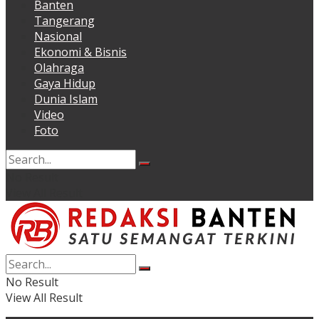
Banten
Tangerang
Nasional
Ekonomi & Bisnis
Olahraga
Gaya Hidup
Dunia Islam
Video
Foto
No Result
View All Result
No Result
View All Result