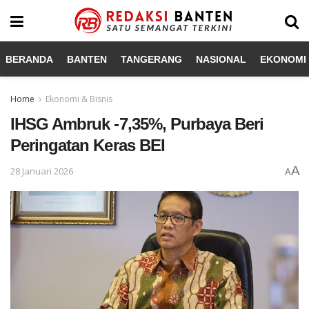
BERANDA
BANTEN
TANGERANG
NASIONAL
EKONOMI 
Home
Ekonomi & Bisnis
IHSG Ambruk -7,35%, Purbaya Beri
Peringatan Keras BEI
A
28 Januari 2026
A