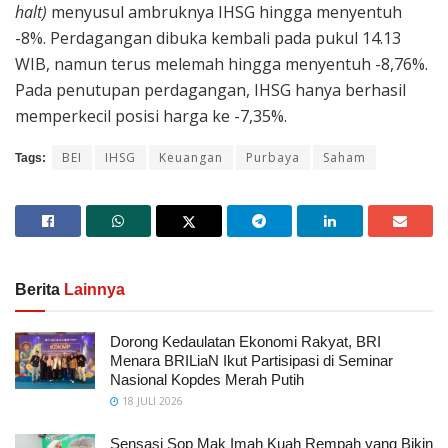
halt)
menyusul ambruknya IHSG hingga menyentuh
-8%. Perdagangan dibuka kembali pada pukul 14.13
WIB, namun terus melemah hingga menyentuh -8,76%.
Pada penutupan perdagangan, IHSG hanya berhasil
memperkecil posisi harga ke -7,35%.
BEI
IHSG
Keuangan
Purbaya
Saham
Tags:
Berita
Lainnya
Dorong Kedaulatan Ekonomi Rakyat, BRI
Menara BRILiaN Ikut Partisipasi di Seminar
Nasional Kopdes Merah Putih
18 JULI 2026
Sensasi Sop Mak Imah Kuah Rempah yang Bikin