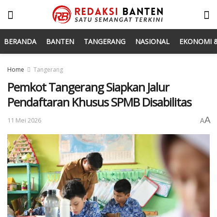
BERANDA
BANTEN
TANGERANG
NASIONAL
EKONOMI &
Home
Tangerang
Pemkot Tangerang Siapkan Jalur
Pendaftaran Khusus SPMB Disabilitas
A
11 Mei 2026
A