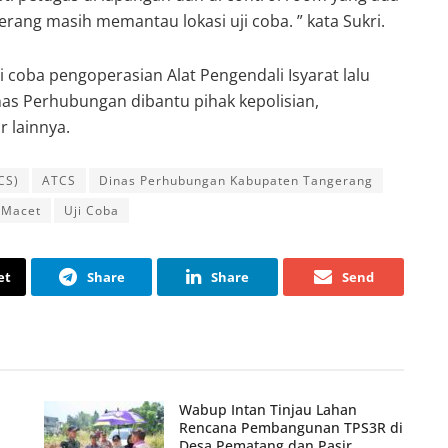
rang masih memantau lokasi uji coba. ” kata Sukri.
i coba pengoperasian Alat Pengendali Isyarat lalu
Dinas Perhubungan dibantu pihak kepolisian,
 lainnya.
CS)
ATCS
Dinas Perhubungan Kabupaten Tangerang
Macet
Uji Coba
et
Share
Share
Send
Wabup Intan Tinjau Lahan
Rencana Pembangunan TPS3R di
Desa Pematang dan Pasir