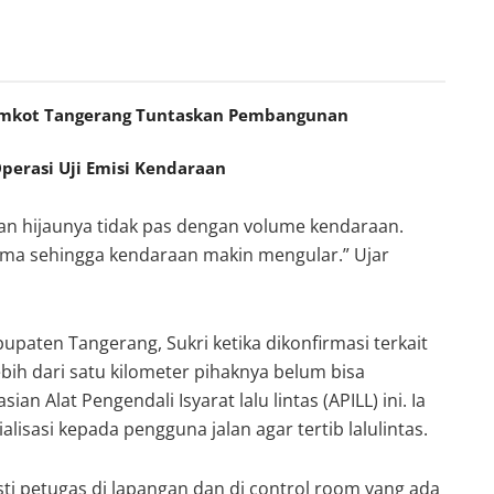
 Pemkot Tangerang Tuntaskan Pembangunan
perasi Uji Emisi Kendaraan
an hijaunya tidak pas dengan volume kendaraan.
ama sehingga kendaraan makin mengular.” Ujar
upaten Tangerang, Sukri ketika dikonfirmasi terkait
ih dari satu kilometer pihaknya belum bisa
n Alat Pengendali Isyarat lalu lintas (APILL) ini. Ia
isasi kepada pengguna jalan agar tertib lalulintas.
sti petugas di lapangan dan di control room yang ada