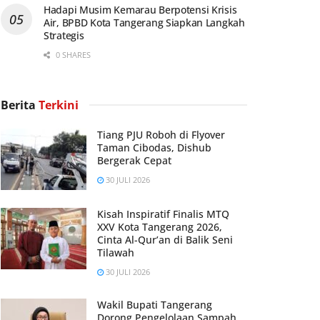
Hadapi Musim Kemarau Berpotensi Krisis
Air, BPBD Kota Tangerang Siapkan Langkah
Strategis
0 SHARES
Berita
Terkini
Tiang PJU Roboh di Flyover
Taman Cibodas, Dishub
Bergerak Cepat
30 JULI 2026
Kisah Inspiratif Finalis MTQ
XXV Kota Tangerang 2026,
Cinta Al-Qur’an di Balik Seni
Tilawah
30 JULI 2026
Wakil Bupati Tangerang
Dorong Pengelolaan Sampah