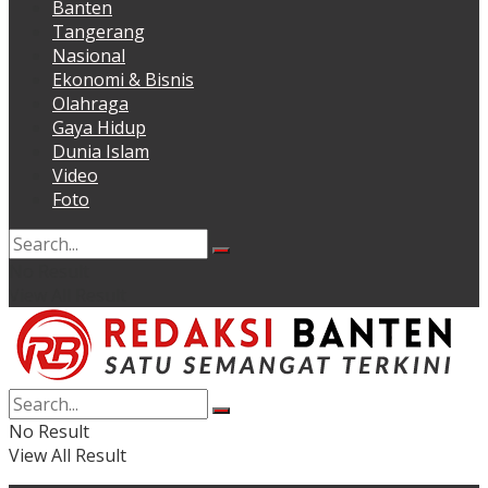
Banten
Tangerang
Nasional
Ekonomi & Bisnis
Olahraga
Gaya Hidup
Dunia Islam
Video
Foto
No Result
View All Result
No Result
View All Result