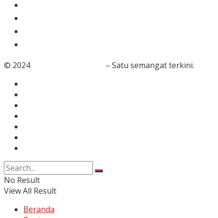
Gaya Hidup
Dunia Islam
Video
Foto
© 2024
RedaksiBanten.com
– Satu semangat terkini.
Tentang Kami
Redaksi
Info Iklan
Karir
Kontak
Pedoman Media Siber
Disclaimer
No Result
View All Result
Beranda