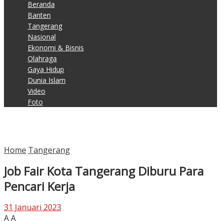
Beranda
Banten
Tangerang
Nasional
Ekonomi & Bisnis
Olahraga
Gaya Hidup
Dunia Islam
Video
Foto
Home
Tangerang
Job Fair Kota Tangerang Diburu Para
Pencari Kerja
31 Januari 2023
A
A