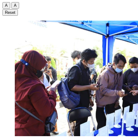
A
A
Reset