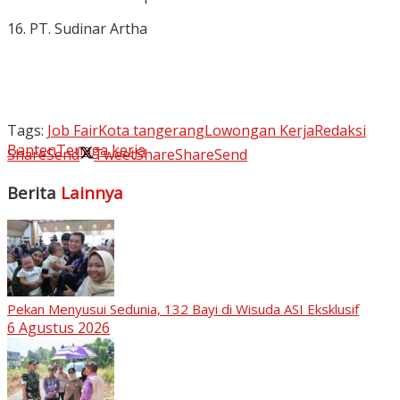
16. PT. Sudinar Artha
Tags:
Job Fair
Kota tangerang
Lowongan Kerja
Redaksi
Banten
Tenaga kerja
Share
Send
Tweet
Share
Share
Send
Berita
Lainnya
Pekan Menyusui Sedunia, 132 Bayi di Wisuda ASI Eksklusif
6 Agustus 2026