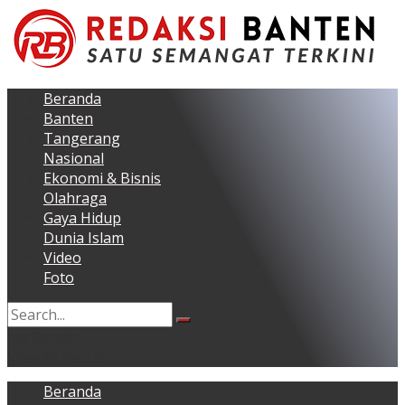
Beranda
Banten
Tangerang
Nasional
Ekonomi & Bisnis
Olahraga
Gaya Hidup
Dunia Islam
Video
Foto
No Result
View All Result
Beranda