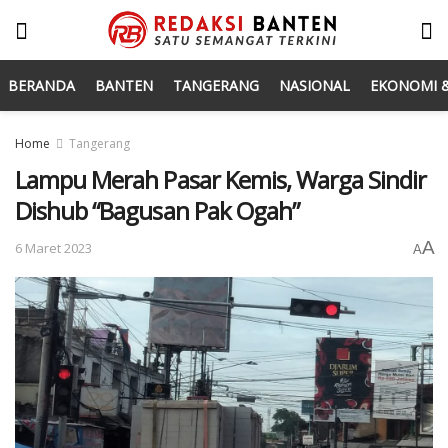
BERANDA
BANTEN
TANGERANG
NASIONAL
EKONOMI &
Home
Tangerang
Lampu Merah Pasar Kemis, Warga Sindir
Dishub “Bagusan Pak Ogah”
A
6 Maret 2023
A