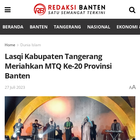
BERANDA
BANTEN
TANGERANG
NASIONAL
EKONOMI &
Home
Dunia Islam
Lasqi Kabupaten Tangerang
Meriahkan MTQ Ke-20 Provinsi
Banten
A
27 Juli 2023
A