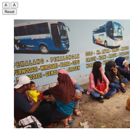
A
A
Reset