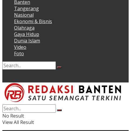
Banten
Tangerang
Nasional
Ekonomi & Bisnis
Olahraga
Gaya Hidup
Dunia Islam
Video
Foto
No Result
View All Result
No Result
View All Result