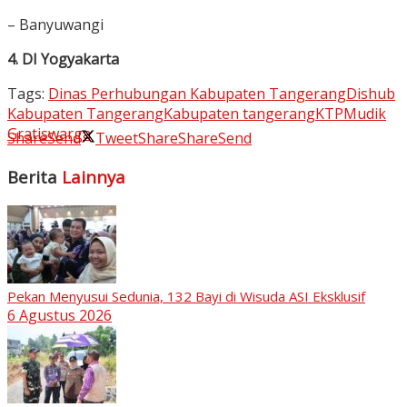
– Banyuwangi
4. DI Yogyakarta
Tags:
Dinas Perhubungan Kabupaten Tangerang
Dishub
Kabupaten Tangerang
Kabupaten tangerang
KTP
Mudik
Gratis
warga
Share
Send
Tweet
Share
Share
Send
Berita
Lainnya
Pekan Menyusui Sedunia, 132 Bayi di Wisuda ASI Eksklusif
6 Agustus 2026