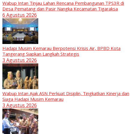
Wabup Intan Tinjau Lahan Rencana Pembangunan TPS3R di
Desa Pematang dan Pasir Nangka Kecamatan Tigaraksa
6 Agustus 2026
Hadapi Musim Kemarau Berpotensi Krisis Air, BPBD Kota
Tangerang Siapkan Langkah Strategis
3 Agustus 2026
Wabup Intan Ajak ASN Perkuat Disiplin, Tingkatkan Kinerja dan
Siaga Hadapi Musim Kemarau
3 Agustus 2026