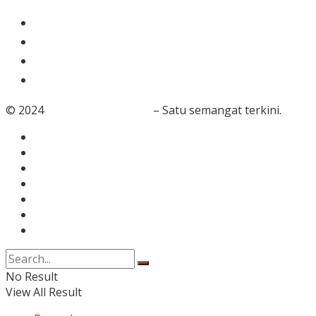
Gaya Hidup
Dunia Islam
Video
Foto
© 2024
RedaksiBanten.com
– Satu semangat terkini.
Tentang Kami
Redaksi
Info Iklan
Karir
Kontak
Pedoman Media Siber
Disclaimer
No Result
View All Result