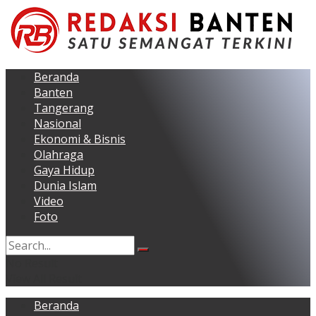
Beranda
Banten
Tangerang
Nasional
Ekonomi & Bisnis
Olahraga
Gaya Hidup
Dunia Islam
Video
Foto
No Result
View All Result
Beranda