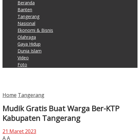
Beranda
Banten
Tangerang
Nasional
Ekonomi & Bisnis
Olahraga
Gaya Hidup
Dunia Islam
Video
Foto
Home
Tangerang
Mudik Gratis Buat Warga Ber-KTP
Kabupaten Tangerang
21 Maret 2023
A
A