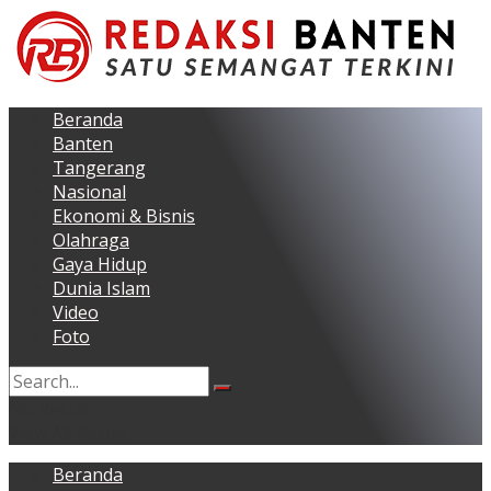
Beranda
Banten
Tangerang
Nasional
Ekonomi & Bisnis
Olahraga
Gaya Hidup
Dunia Islam
Video
Foto
No Result
View All Result
Beranda