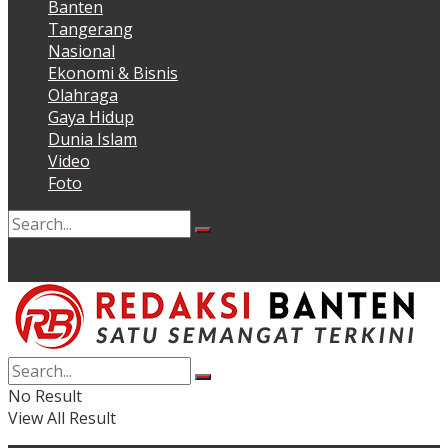
Banten
Tangerang
Nasional
Ekonomi & Bisnis
Olahraga
Gaya Hidup
Dunia Islam
Video
Foto
No Result
View All Result
No Result
View All Result