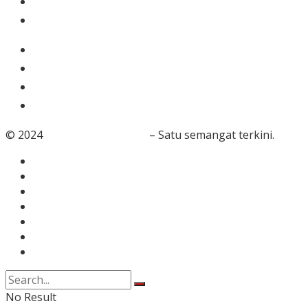
Nasional
Olahraga
Gaya Hidup
Dunia Islam
Video
Foto
© 2024
RedaksiBanten.com
– Satu semangat terkini.
Tentang Kami
Redaksi
Info Iklan
Karir
Kontak
Pedoman Media Siber
Disclaimer
No Result