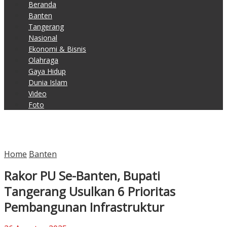
Beranda
Banten
Tangerang
Nasional
Ekonomi & Bisnis
Olahraga
Gaya Hidup
Dunia Islam
Video
Foto
Home
Banten
Rakor PU Se-Banten, Bupati
Tangerang Usulkan 6 Prioritas
Pembangunan Infrastruktur