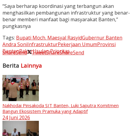
“Saya berharap koordinasi yang terbangun akan
menghasilkan pembangunan infrastruktur yang benar-
benar memberi manfaat bagi masyarakat Banten,”
pungkasnya
Tags:
Bupati Moch. Maesyal Rasyid
Gubernur Banten
Andra Soni
Infrastruktur
Pekerjaan Umum
Provinsi
Banten
Rakor
Usulan Prioritas
Share
Send
Tweet
Share
Share
Send
Berita
Lainnya
Nakhodai Pinsakoda SIT Banten, Luki Saputra Komitmen
Bangun Ekosistem Pramuka yang Adaptif
24 Juni 2026