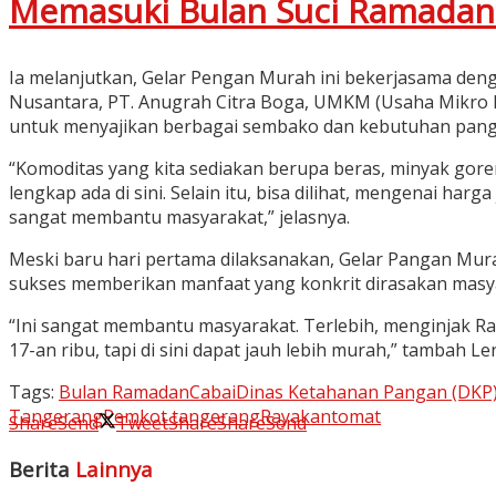
Memasuki Bulan Suci Ramadan
Ia melanjutkan, Gelar Pengan Murah ini bekerjasama deng
Nusantara, PT. Anugrah Citra Boga, UMKM (Usaha Mikro
untuk menyajikan berbagai sembako dan kebutuhan panga
“Komoditas yang kita sediakan berupa beras, minyak goreng
lengkap ada di sini. Selain itu, bisa dilihat, mengenai 
sangat membantu masyarakat,” jelasnya.
Meski baru hari pertama dilaksanakan, Gelar Pangan Mura
sukses memberikan manfaat yang konkrit dirasakan masya
“Ini sangat membantu masyarakat. Terlebih, menginjak R
17-an ribu, tapi di sini dapat jauh lebih murah,” tamba
Tags:
Bulan Ramadan
Cabai
Dinas Ketahanan Pangan (DKP
Tangerang
Pemkot tangerang
Rayakan
tomat
Share
Send
Tweet
Share
Share
Send
Berita
Lainnya