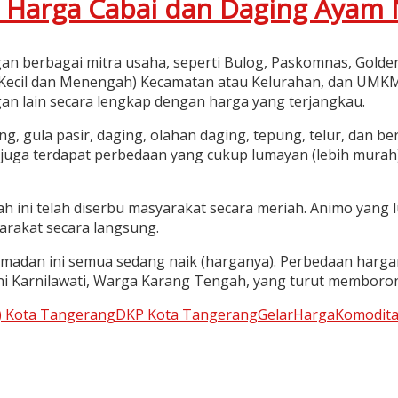
 Harga Cabai dan Daging Ayam 
an berbagai mitra usaha, seperti Bulog, Paskomnas, Golde
 Kecil dan Menengah) Kecamatan atau Kelurahan, dan UMK
n lain secara lengkap dengan harga yang terjangkau.
, gula pasir, daging, olahan daging, tepung, telur, dan ber
harga juga terdapat perbedaan yang cukup lumayan (lebih mu
h ini telah diserbu masyarakat secara meriah. Animo yang
rakat secara langsung.
amadan ini semua sedang naik (harganya). Perbedaan harga
h Leni Karnilawati, Warga Karang Tengah, yang turut membo
) Kota Tangerang
DKP Kota Tangerang
Gelar
Harga
Komodit