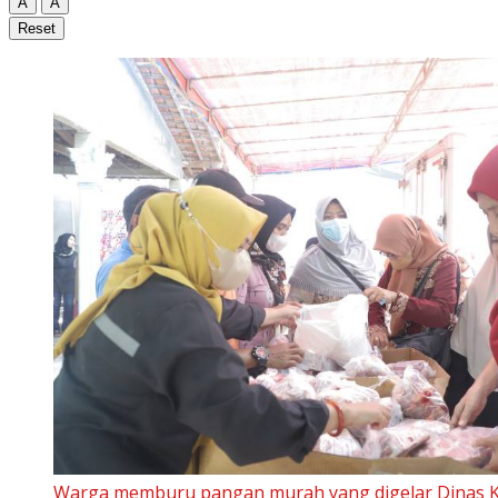
A
A
Reset
Warga memburu pangan murah yang digelar Dinas 