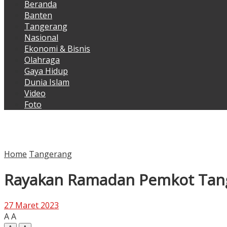
Beranda
Banten
Tangerang
Nasional
Ekonomi & Bisnis
Olahraga
Gaya Hidup
Dunia Islam
Video
Foto
Home
Tangerang
Rayakan Ramadan Pemkot Tan
27 Maret 2023
A
A