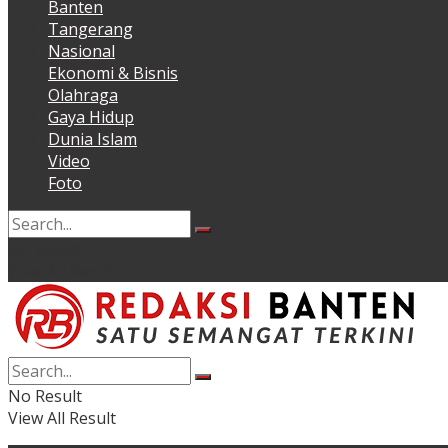
Banten
Tangerang
Nasional
Ekonomi & Bisnis
Olahraga
Gaya Hidup
Dunia Islam
Video
Foto
No Result
View All Result
No Result
View All Result