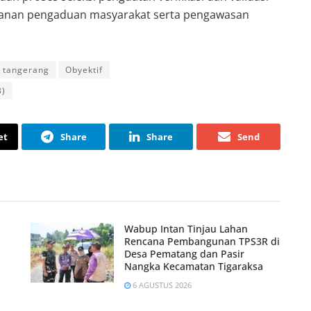
layanan pengaduan masyarakat serta pengawasan
 tangerang
Obyektif
B)
et
Share
Share
Send
Wabup Intan Tinjau Lahan
Rencana Pembangunan TPS3R di
Desa Pematang dan Pasir
Nangka Kecamatan Tigaraksa
6 AGUSTUS 2026