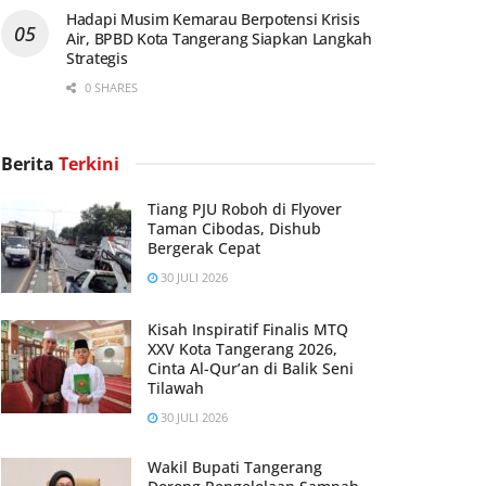
Hadapi Musim Kemarau Berpotensi Krisis
Air, BPBD Kota Tangerang Siapkan Langkah
Strategis
0 SHARES
Berita
Terkini
Tiang PJU Roboh di Flyover
Taman Cibodas, Dishub
Bergerak Cepat
30 JULI 2026
Kisah Inspiratif Finalis MTQ
XXV Kota Tangerang 2026,
Cinta Al-Qur’an di Balik Seni
Tilawah
30 JULI 2026
Wakil Bupati Tangerang