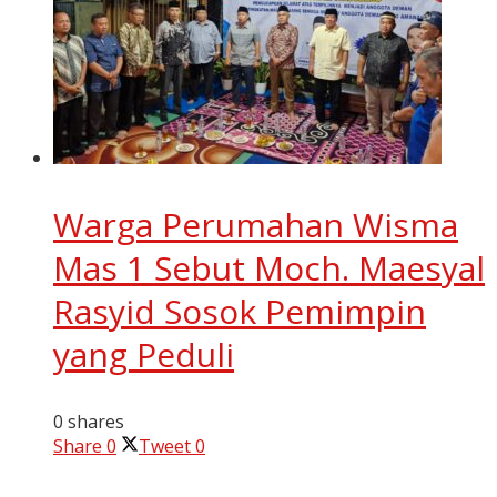
Warga Perumahan Wisma
Mas 1 Sebut Moch. Maesyal
Rasyid Sosok Pemimpin
yang Peduli
0 shares
Share
0
Tweet
0