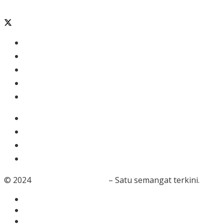
Banten
Tangerang
Ekonomi & Bisnis
Nasional
Olahraga
Gaya Hidup
Dunia Islam
Video
Foto
© 2024
RedaksiBanten.com
– Satu semangat terkini.
Tentang Kami
Redaksi
Info Iklan