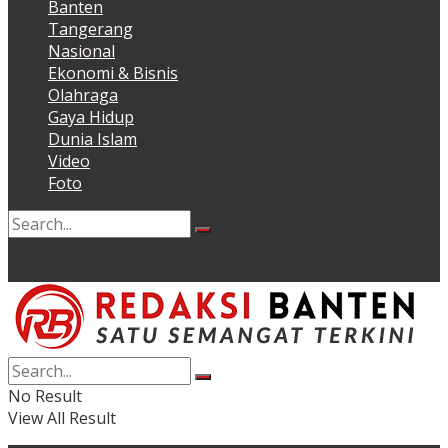
Banten
Tangerang
Nasional
Ekonomi & Bisnis
Olahraga
Gaya Hidup
Dunia Islam
Video
Foto
No Result
View All Result
No Result
View All Result