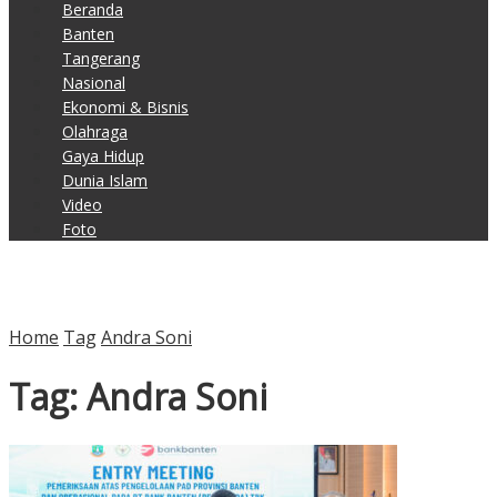
Beranda
Banten
Tangerang
Nasional
Ekonomi & Bisnis
Olahraga
Gaya Hidup
Dunia Islam
Video
Foto
Home
Tag
Andra Soni
Tag:
Andra Soni