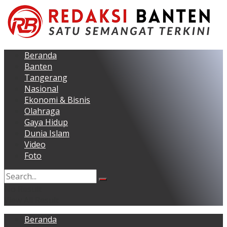
Beranda
Banten
Tangerang
Nasional
Ekonomi & Bisnis
Olahraga
Gaya Hidup
Dunia Islam
Video
Foto
No Result
View All Result
Beranda