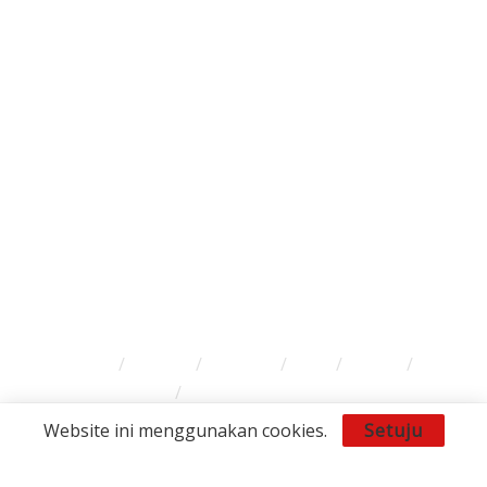
Banten
Tangerang
Ekonomi & Bisnis
Nasional
Olahraga
Gaya Hidup
Dunia Islam
Video
Foto
Tentang Kami
Redaksi
Info Iklan
Karir
Kontak
Pedoman Media Siber
Disclaimer
Website ini menggunakan cookies.
Setuju
© 2024
RedaksiBanten.com
– Satu semangat terkini.