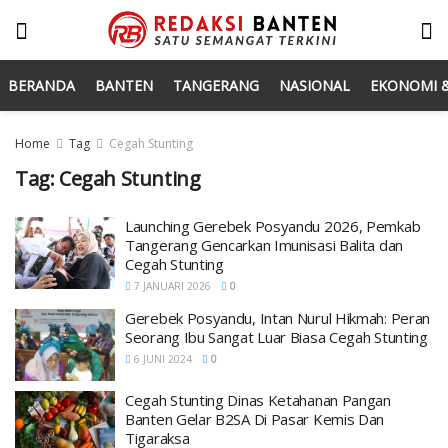
BERANDA
BANTEN
TANGERANG
NASIONAL
EKONOMI &
Home
Tag
Cegah Stunting
Tag:
Cegah Stunting
Launching Gerebek Posyandu 2026, Pemkab
Tangerang Gencarkan Imunisasi Balita dan
Cegah Stunting
7 JANUARI 2026
0
Gerebek Posyandu, Intan Nurul Hikmah: Peran
Seorang Ibu Sangat Luar Biasa Cegah Stunting
6 JUNI 2024
0
Cegah Stunting Dinas Ketahanan Pangan
Banten Gelar B2SA Di Pasar Kemis Dan
Tigaraksa