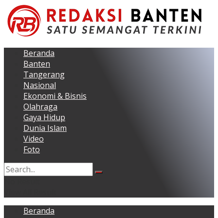
Beranda
Banten
Tangerang
Nasional
Ekonomi & Bisnis
Olahraga
Gaya Hidup
Dunia Islam
Video
Foto
No Result
View All Result
Beranda