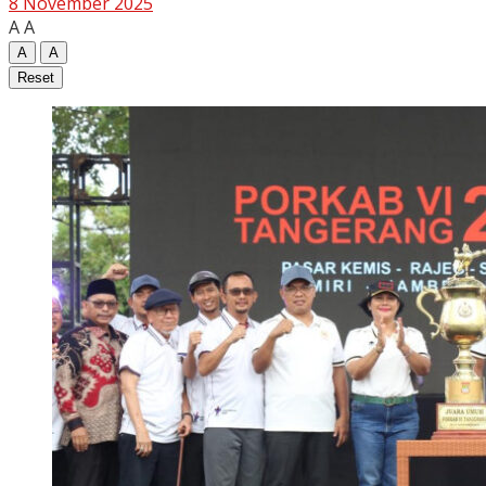
8 November 2025
A
A
A
A
Reset