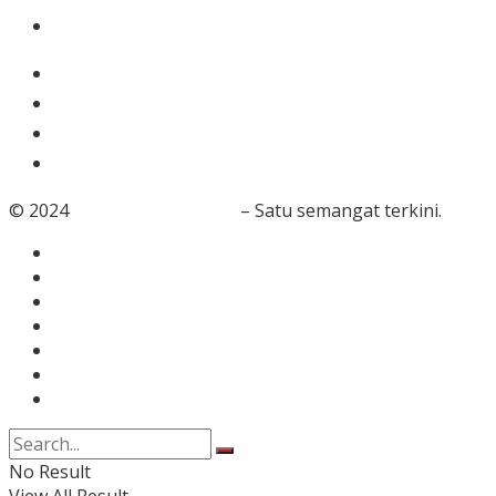
Olahraga
Gaya Hidup
Dunia Islam
Video
Foto
© 2024
RedaksiBanten.com
– Satu semangat terkini.
Tentang Kami
Redaksi
Info Iklan
Karir
Kontak
Pedoman Media Siber
Disclaimer
No Result