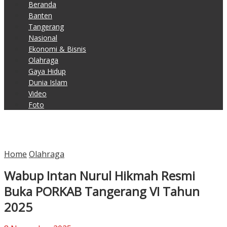
Beranda
Banten
Tangerang
Nasional
Ekonomi & Bisnis
Olahraga
Gaya Hidup
Dunia Islam
Video
Foto
Home
Olahraga
Wabup Intan Nurul Hikmah Resmi
Buka PORKAB Tangerang VI Tahun
2025