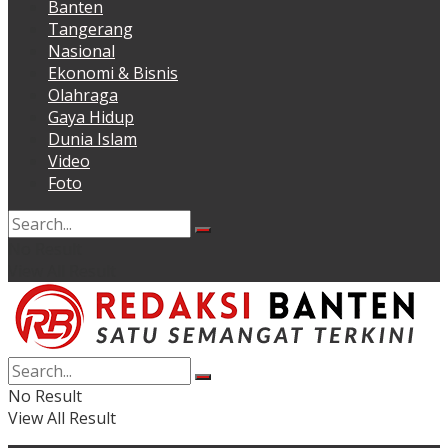
Banten
Tangerang
Nasional
Ekonomi & Bisnis
Olahraga
Gaya Hidup
Dunia Islam
Video
Foto
No Result
View All Result
No Result
View All Result