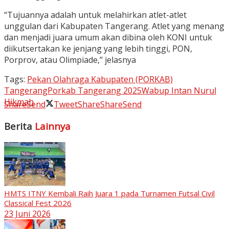
“​Tujuannya adalah untuk melahirkan atlet-atlet
unggulan dari Kabupaten Tangerang. ​Atlet yang menang
dan menjadi juara umum akan dibina oleh KONI untuk
diikutsertakan ke jenjang yang lebih tinggi, PON,
Porprov, atau Olimpiade,” jelasnya
Tags:
Pekan Olahraga Kabupaten (PORKAB)
Tangerang
Porkab Tangerang 2025
Wabup Intan Nurul
Hikmah
Share
Send
Tweet
Share
Share
Send
Berita
Lainnya
HMTS ITNY Kembali Raih Juara 1 pada Turnamen Futsal Civil
Classical Fest 2026
23 Juni 2026