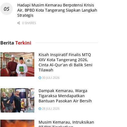
Hadapi Musim Kemarau Berpotensi Krisis
Air, BPBD Kota Tangerang Siapkan Langkah
Strategis
0 SHARES
Berita
Terkini
Kisah Inspiratif Finalis MTQ
XXV Kota Tangerang 2026,
Cinta Al-Qur’an di Balik Seni
Tilawah
30 JULI 2026
Dampak Kemarau, Warga
Tigaraksa Mendapatkan
Bantuan Pasokan Air Bersih
28 JULI 2026
Musim Kemarau, Intruksikan