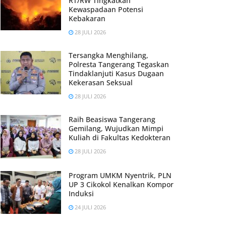
RT/RW Tingkatkan
Kewaspadaan Potensi
Kebakaran
28 JULI 2026
Tersangka Menghilang,
Polresta Tangerang Tegaskan
Tindaklanjuti Kasus Dugaan
Kekerasan Seksual
28 JULI 2026
Raih Beasiswa Tangerang
Gemilang, Wujudkan Mimpi
Kuliah di Fakultas Kedokteran
28 JULI 2026
Program UMKM Nyentrik, PLN
UP 3 Cikokol Kenalkan Kompor
Induksi
24 JULI 2026