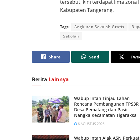
tersebut, kini terdapat lima zona 
Kabupaten Tangerang.
Tags:
Angkutan Sekolah Gratis
Bup
Sekolah
Share
Send
Twe
Berita
Lainnya
Wabup Intan Tinjau Lahan
Rencana Pembangunan TPS3R 
Desa Pematang dan Pasir
Nangka Kecamatan Tigaraksa
6 AGUSTUS 2026
Wabup Intan Ajak ASN Perkuat