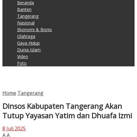
Beranda
Banten
Tangerang
Nasional
Ekonomi & Bisnis
Olahraga
Gaya Hidup
Dunia Islam
Video
Foto
Home
Tangerang
Dinsos Kabupaten Tangerang Akan
Tutup Yayasan Yatim dan Dhuafa Izmi
8 Juli 2025
A
A