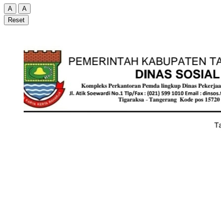
A
A
Reset