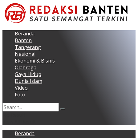
Beranda
Banten
Tangerang
Nasional
Ekonomi & Bisnis
Olahraga
Gaya Hidup
Dunia Islam
Video
Foto
No Result
View All Result
Beranda