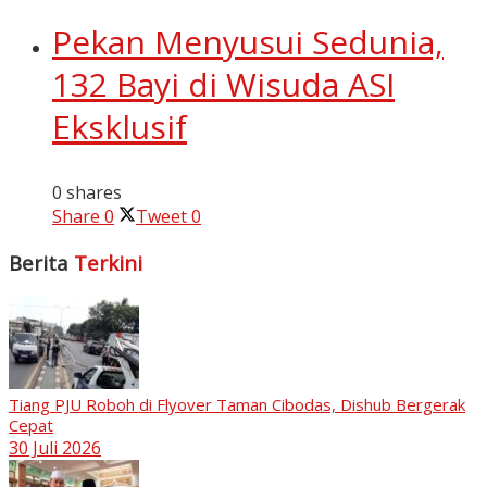
Pekan Menyusui Sedunia,
132 Bayi di Wisuda ASI
Eksklusif
0 shares
Share
0
Tweet
0
Berita
Terkini
Tiang PJU Roboh di Flyover Taman Cibodas, Dishub Bergerak
Cepat
30 Juli 2026