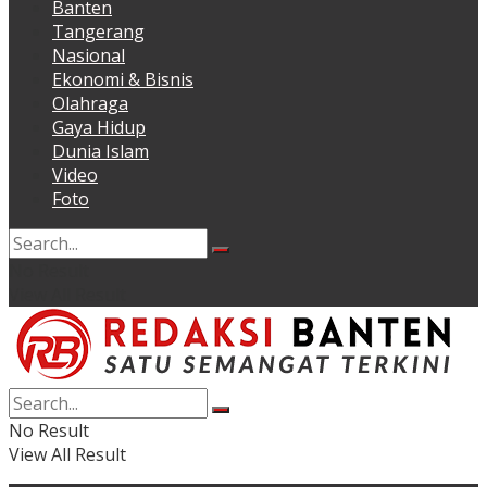
Banten
Tangerang
Nasional
Ekonomi & Bisnis
Olahraga
Gaya Hidup
Dunia Islam
Video
Foto
No Result
View All Result
No Result
View All Result