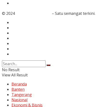
Foto
© 2024
RedaksiBanten.com
– Satu semangat terkini.
Tentang Kami
Redaksi
Info Iklan
Karir
Kontak
Pedoman Media Siber
Disclaimer
No Result
View All Result
Beranda
Banten
Tangerang
Nasional
Ekonomi & Bisnis