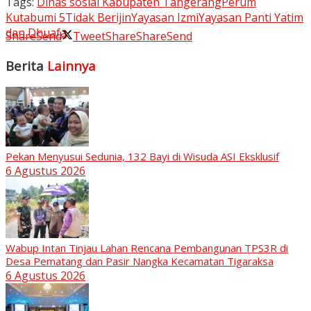
Tags:
Dinas sosial Kabupaten Tangerang
Perum
Kutabumi 5
Tidak Berijin
Yayasan Izmi
Yayasan Panti Yatim
dan Dhuafa
Share
Send
Tweet
Share
Share
Send
Berita
Lainnya
Pekan Menyusui Sedunia, 132 Bayi di Wisuda ASI Eksklusif
6 Agustus 2026
Wabup Intan Tinjau Lahan Rencana Pembangunan TPS3R di
Desa Pematang dan Pasir Nangka Kecamatan Tigaraksa
6 Agustus 2026