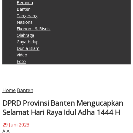
Beranda
Banten
Tangerang
Nasional
Ekonomi & Bisnis
Olahraga
Gaya Hidup
Dunia Islam
Video
Foto
Home
Banten
DPRD Provinsi Banten Mengucapkan
Selamat Hari Raya Idul Adha 1444 H
29 Juni 2023
A
A