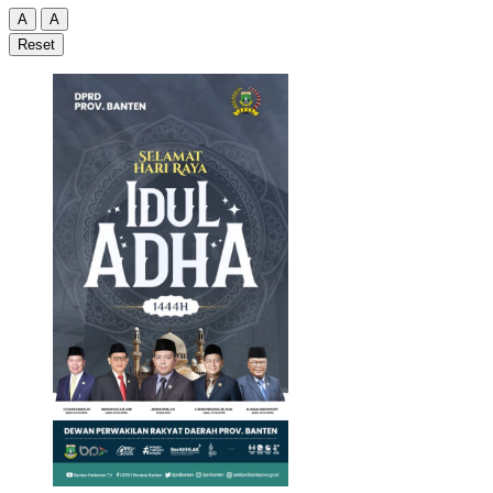
A
A
Reset