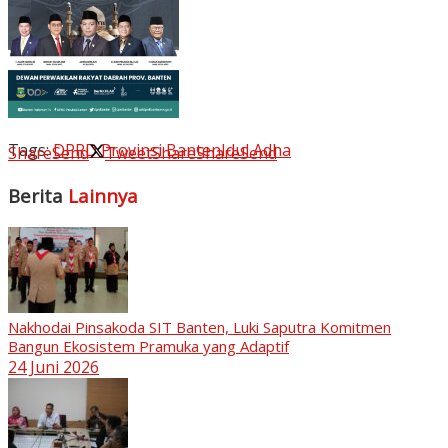
Tags:
DPRD Provinsi Banten
Idul Adha
Share
Send
Tweet
Share
Share
Send
Berita
Lainnya
Nakhodai Pinsakoda SIT Banten, Luki Saputra Komitmen
Bangun Ekosistem Pramuka yang Adaptif
24 Juni 2026