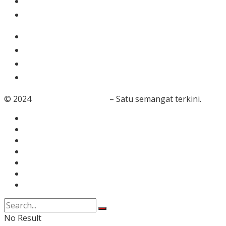
Nasional
Olahraga
Gaya Hidup
Dunia Islam
Video
Foto
© 2024
RedaksiBanten.com
– Satu semangat terkini.
Tentang Kami
Redaksi
Info Iklan
Karir
Kontak
Pedoman Media Siber
Disclaimer
No Result