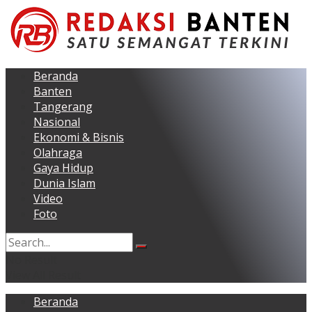
Beranda
Banten
Tangerang
Nasional
Ekonomi & Bisnis
Olahraga
Gaya Hidup
Dunia Islam
Video
Foto
No Result
View All Result
Beranda