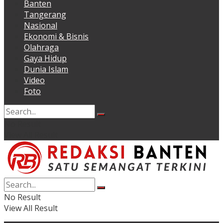
Banten
Tangerang
Nasional
Ekonomi & Bisnis
Olahraga
Gaya Hidup
Dunia Islam
Video
Foto
No Result
View All Result
No Result
View All Result