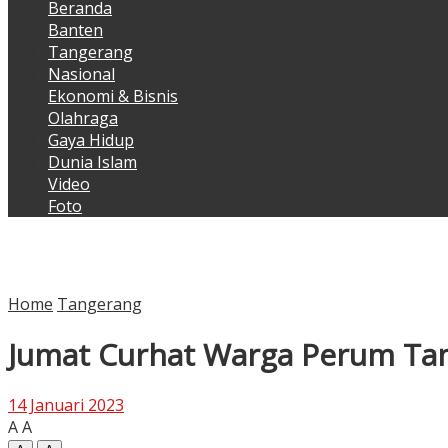
Beranda
Banten
Tangerang
Nasional
Ekonomi & Bisnis
Olahraga
Gaya Hidup
Dunia Islam
Video
Foto
Home
Tangerang
Jumat Curhat Warga Perum Ta
14 Januari 2023
A
A