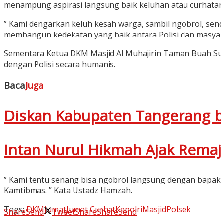
menampung aspirasi langsung baik keluhan atau curhatan
” Kami dengarkan keluh kesah warga, sambil ngobrol, s
membangun kedekatan yang baik antara Polisi dan masyarak
Sementara Ketua DKM Masjid Al Muhajirin Taman Buah S
dengan Polisi secara humanis.
Baca
Juga
Diskan Kabupaten Tangerang 
Intan Nurul Hikmah Ajak Rema
” Kami tentu senang bisa ngobrol langsung dengan bapak
Kamtibmas. ” Kata Ustadz Hamzah.
Tags:
DKM
Jumat
Jumat Curhat
Kapolri
Masjid
Polsek
Share
Send
Tweet
Share
Share
Send