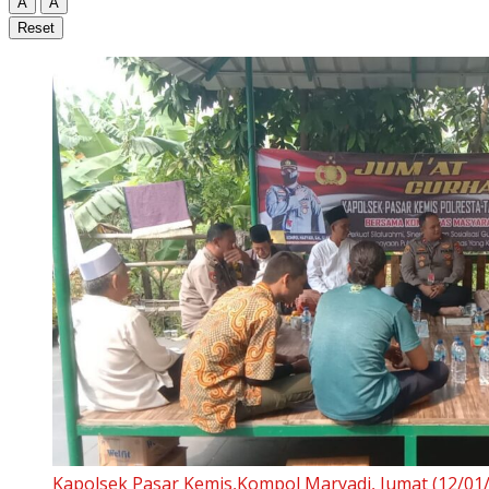
A
A
Reset
Kapolsek Pasar Kemis,Kompol Maryadi, Jumat (12/0