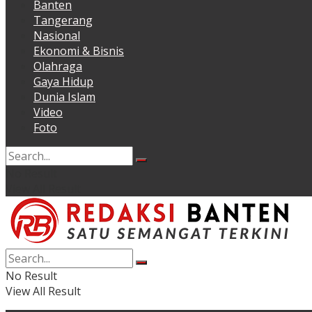
Banten
Tangerang
Nasional
Ekonomi & Bisnis
Olahraga
Gaya Hidup
Dunia Islam
Video
Foto
No Result
View All Result
No Result
View All Result