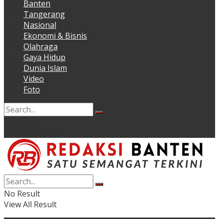
Banten
Tangerang
Nasional
Ekonomi & Bisnis
Olahraga
Gaya Hidup
Dunia Islam
Video
Foto
No Result
View All Result
No Result
View All Result