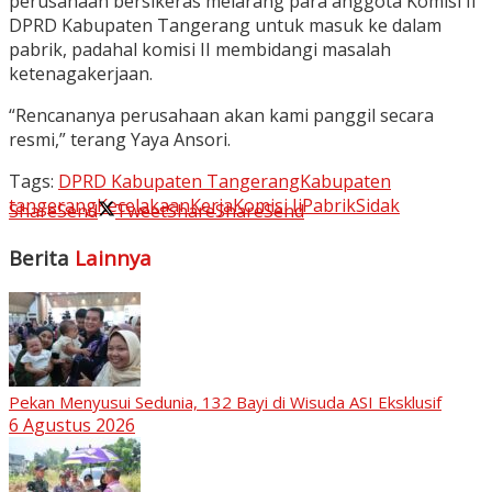
perusahaan bersikeras melarang para anggota Komisi II
DPRD Kabupaten Tangerang untuk masuk ke dalam
pabrik, padahal komisi II membidangi masalah
ketenagakerjaan.
“Rencananya perusahaan akan kami panggil secara
resmi,” terang Yaya Ansori.
Tags:
DPRD Kabupaten Tangerang
Kabupaten
tangerang
Kecelakaan
Kerja
Komisi Ii
Pabrik
Sidak
Share
Send
Tweet
Share
Share
Send
Berita
Lainnya
Pekan Menyusui Sedunia, 132 Bayi di Wisuda ASI Eksklusif
6 Agustus 2026