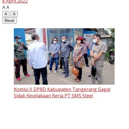
8 April 2022
A
A
A
A
Reset
Komisi II DPRD Kabupaten Tangerang Gagal
Sidak Kecelakaan Kerja PT SMS Steel