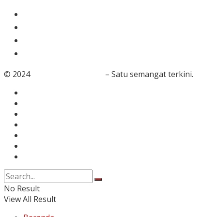
Gaya Hidup
Dunia Islam
Video
Foto
© 2024
RedaksiBanten.com
– Satu semangat terkini.
Tentang Kami
Redaksi
Info Iklan
Karir
Kontak
Pedoman Media Siber
Disclaimer
No Result
View All Result