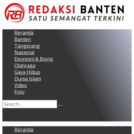
Beranda
Banten
Tangerang
Nasional
Ekonomi & Bisnis
Olahraga
Gaya Hidup
Dunia Islam
Video
Foto
No Result
View All Result
Beranda