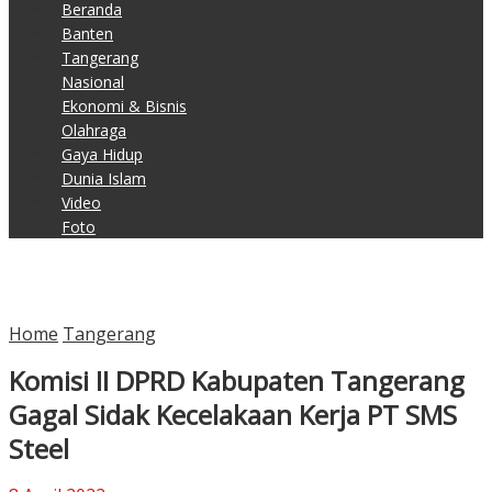
Beranda
Banten
Tangerang
Nasional
Ekonomi & Bisnis
Olahraga
Gaya Hidup
Dunia Islam
Video
Foto
Home
Tangerang
Komisi II DPRD Kabupaten Tangerang
Gagal Sidak Kecelakaan Kerja PT SMS
Steel