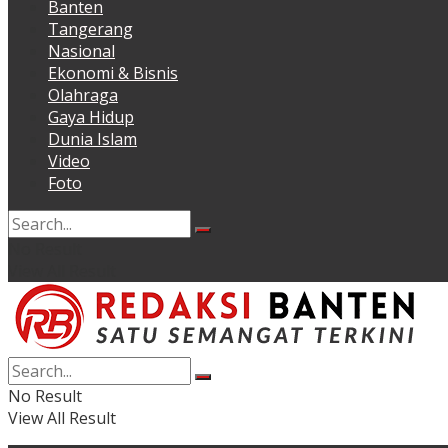
Banten
Tangerang
Nasional
Ekonomi & Bisnis
Olahraga
Gaya Hidup
Dunia Islam
Video
Foto
No Result
View All Result
No Result
View All Result