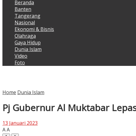
Beranda
Banten
Tangerang
Nasional
Ekonomi & Bisnis
Olahraga
Gaya Hidup
Dunia Islam
Video
Foto
Home
Dunia Islam
Pj Gubernur Al Muktabar Lepa
13 Januari 2023
A
A