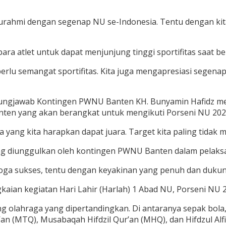
turahmi dengan segenap NU se-Indonesia. Tentu dengan kita
ra atlet untuk dapat menjunjung tinggi sportifitas saat be
a perlu semangat sportifitas. Kita juga mengapresiasi sege
ungjawab Kontingen PWNU Banten KH. Bunyamin Hafidz m
Banten yang akan berangkat untuk mengikuti Porseni NU 202
g kita harapkan dapat juara. Target kita paling tidak ma
ng diunggulkan oleh kontingen PWNU Banten dalam pelaks
emoga sukses, tentu dengan keyakinan yang penuh dan dukun
kaian kegiatan Hari Lahir (Harlah) 1 Abad NU, Porseni NU 
olahraga yang dipertandingkan. Di antaranya sepak bola, bu
n (MTQ), Musabaqah Hifdzil Qur’an (MHQ), dan Hifdzul Alfiy