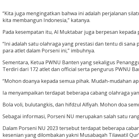
“Kita juga mengingatkan bahwa ini adalah perjalanan sila
kita membangun Indonesia,” katanya.
Pada kesempatan itu, Al Muktabar juga berpesan kepada pa
“Ini adalah satu olahraga yang prestasi dan tentu di san
para atlet dalam Porseni ini,” imbuhnya.
Sementara, Ketua PWNU Banten yang sekaligus Penangg
Terdiri dari 172 atlet dan official serta pengurus PWNU 
“Mohon doanya kepada semua pihak. Mudah-mudahan apa yan
Ia menyampaikan terdapat beberapa cabang olahraga ya
Bola voli, bulutangkis, dan hifdzul Alfiyah. Mohon doa s
Sebagai informasi, Porseni NU merupakan salah satu rang
Dalam Porseni NU 2023 tersebut terdapat beberapa cabang 
kesenian yang dilombakan yakni Musabaqah Tilawatil Qur’a