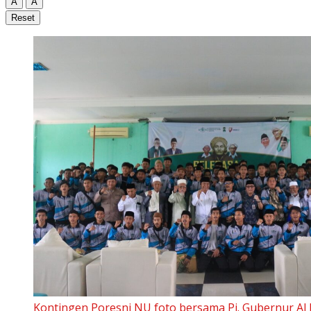
A
A
Reset
Kontingen Poresni NU foto bersama Pj. Gubernur Al