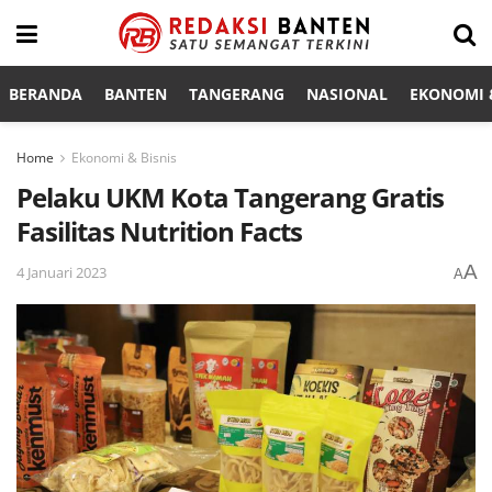
BERANDA
BANTEN
TANGERANG
NASIONAL
EKONOMI &
Home
Ekonomi & Bisnis
Pelaku UKM Kota Tangerang Gratis
Fasilitas Nutrition Facts
A
4 Januari 2023
A