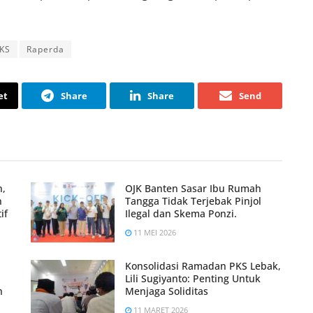
KS
Raperda
et
Share
Share
Send
n,
OJK Banten Sasar Ibu Rumah
n
Tangga Tidak Terjebak Pinjol
if
Ilegal dan Skema Ponzi.
11 MEI 2026
Konsolidasi Ramadan PKS Lebak,
Lili Sugiyanto: Penting Untuk
h
Menjaga Soliditas
11 MARET 2026