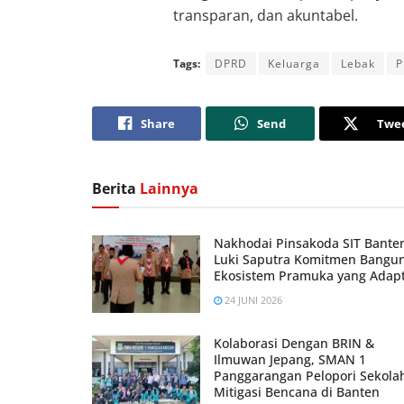
transparan, dan akuntabel.
Tags:
DPRD
Keluarga
Lebak
P
Share
Send
Twe
Berita
Lainnya
Nakhodai Pinsakoda SIT Bante
Luki Saputra Komitmen Bangu
Ekosistem Pramuka yang Adapt
24 JUNI 2026
Kolaborasi Dengan BRIN &
Ilmuwan Jepang, SMAN 1
Panggarangan Pelopori Sekola
Mitigasi Bencana di Banten