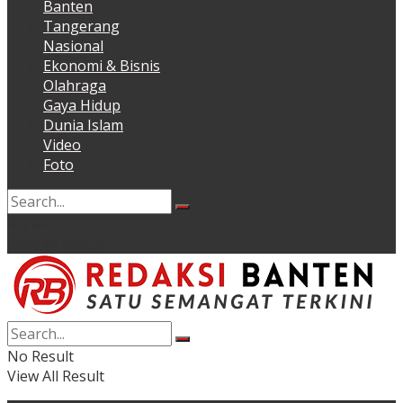
Banten
Tangerang
Nasional
Ekonomi & Bisnis
Olahraga
Gaya Hidup
Dunia Islam
Video
Foto
No Result
View All Result
No Result
View All Result