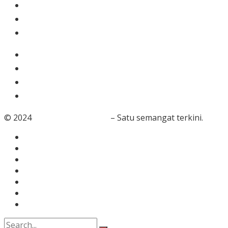
Ekonomi & Bisnis
Nasional
Olahraga
Gaya Hidup
Dunia Islam
Video
Foto
© 2024
RedaksiBanten.com
– Satu semangat terkini.
Tentang Kami
Redaksi
Info Iklan
Karir
Kontak
Pedoman Media Siber
Disclaimer