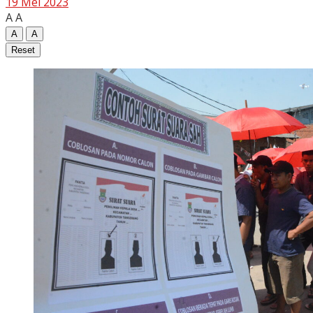
19 Mei 2023
A
A
A
A
Reset