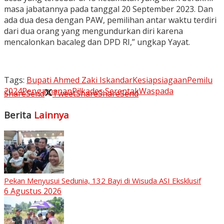
masa jabatannya pada tanggal 20 September 2023. Dan
ada dua desa dengan PAW, pemilihan antar waktu terdiri
dari dua orang yang mengundurkan diri karena
mencalonkan bacaleg dan DPD RI,” ungkap Yayat.
Tags:
Bupati Ahmed Zaki Iskandar
Kesiapsiagaan
Pemilu
2024
Pengamanan
Pilkades Serentak
Waspada
Share
Send
Tweet
Share
Share
Send
Berita
Lainnya
Pekan Menyusui Sedunia, 132 Bayi di Wisuda ASI Eksklusif
6 Agustus 2026