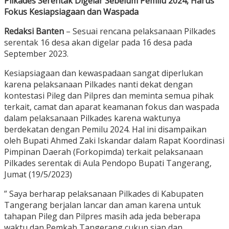
Pilkades Serentak Digelar Sebelum Pemilu 2024, Harus
Fokus Kesiapsiagaan dan Waspada
Redaksi Banten
– Sesuai rencana pelaksanaan Pilkades
serentak 16 desa akan digelar pada 16 desa pada
September 2023.
Kesiapsiagaan dan kewaspadaan sangat diperlukan
karena pelaksanaan Pilkades nanti dekat dengan
kontestasi Pileg dan Pilpres dan meminta semua pihak
terkait, camat dan aparat keamanan fokus dan waspada
dalam pelaksanaan Pilkades karena waktunya
berdekatan dengan Pemilu 2024. Hal ini disampaikan
oleh Bupati Ahmed Zaki Iskandar dalam Rapat Koordinasi
Pimpinan Daerah (Forkopimda) terkait pelaksanaan
Pilkades serentak di Aula Pendopo Bupati Tangerang,
Jumat (19/5/2023)
” Saya berharap pelaksanaan Pilkades di Kabupaten
Tangerang berjalan lancar dan aman karena untuk
tahapan Pileg dan Pilpres masih ada jeda beberapa
waktu dan Pemkab Tangerang cukup siap dan