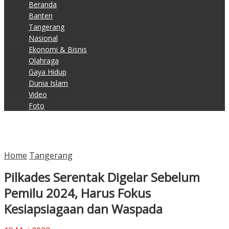
Beranda
Banten
Tangerang
Nasional
Ekonomi & Bisnis
Olahraga
Gaya Hidup
Dunia Islam
Video
Foto
Home
Tangerang
Pilkades Serentak Digelar Sebelum
Pemilu 2024, Harus Fokus
Kesiapsiagaan dan Waspada