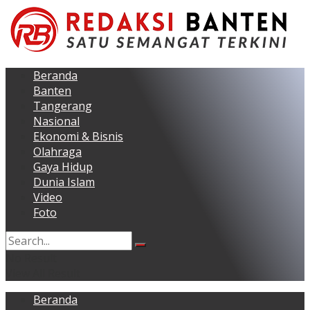
Beranda
Banten
Tangerang
Nasional
Ekonomi & Bisnis
Olahraga
Gaya Hidup
Dunia Islam
Video
Foto
No Result
View All Result
Beranda