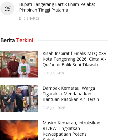
Bupati Tangerang Lantik Enam Pejabat
Pimpinan Tinggi Pratama
0 SHARES
Berita
Terkini
Kisah Inspiratif Finalis MTQ XXV
Kota Tangerang 2026, Cinta Al-
Qur’an di Balik Seni Tilawah
30 JULI 2026
Dampak Kemarau, Warga
Tigaraksa Mendapatkan
Bantuan Pasokan Air Bersih
28 JULI 2026
Musim Kemarau, Intruksikan
RT/RW Tingkatkan
Kewaspadaan Potensi
Kebakaran