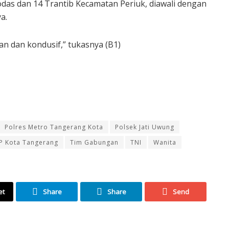
bodas dan 14 Trantib Kecamatan Periuk, diawali dengan
a.
an dan kondusif,” tukasnya (B1)
Polres Metro Tangerang Kota
Polsek Jati Uwung
PP Kota Tangerang
Tim Gabungan
TNI
Wanita
et
Share
Share
Send