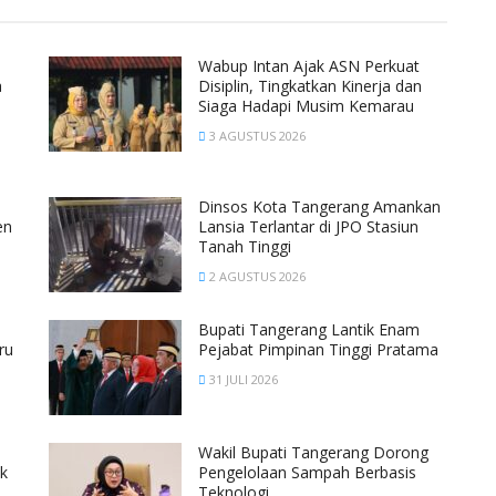
Wabup Intan Ajak ASN Perkuat
a
Disiplin, Tingkatkan Kinerja dan
Siaga Hadapi Musim Kemarau
3 AGUSTUS 2026
Dinsos Kota Tangerang Amankan
en
Lansia Terlantar di JPO Stasiun
Tanah Tinggi
2 AGUSTUS 2026
Bupati Tangerang Lantik Enam
ru
Pejabat Pimpinan Tinggi Pratama
31 JULI 2026
Wakil Bupati Tangerang Dorong
k
Pengelolaan Sampah Berbasis
Teknologi