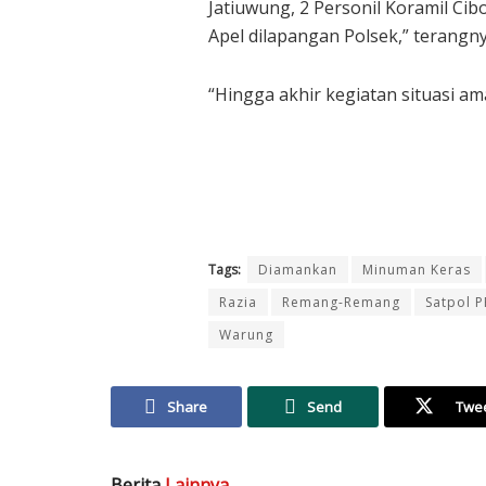
Jatiuwung, 2 Personil Koramil Ci
Apel dilapangan Polsek,” terangny
“Hingga akhir kegiatan situasi am
Tags:
Diamankan
Minuman Keras
Razia
Remang-Remang
Satpol 
Warung
Share
Send
Twe
Berita
Lainnya