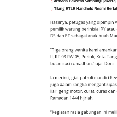
Armada Pakistan Sambangi Jakarta, 
Tilang ETLE Handheld Resmi Berla
Hasilnya, petugas yang dipimpin
pemilik warung berinisial RY ata
DS dan ET sebagai anak buah Ma
“Tiga orang wanita kami amankan
II, RT 03 RW 05, Periuk, Kota Ta
bulan suci romadhon,” ujar Doni.
Ia merinci, giat patroli mandiri Ke
juga dalam rangka mengantisipasi
liar, geng motor, curat, curas d
Ramadan 1444 hijriah.
“Kegiatan razia gabungan ini melib