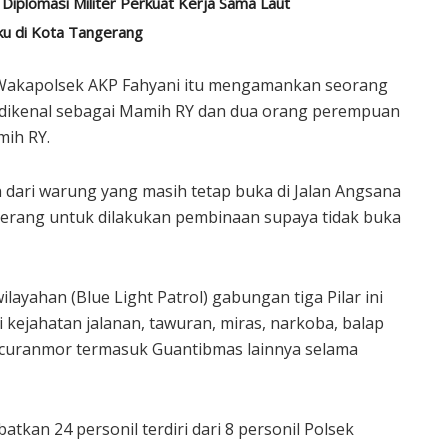
Diplomasi Militer Perkuat Kerja Sama Laut
ku di Kota Tangerang
 Wakapolsek AKP Fahyani itu mengamankan seorang
u dikenal sebagai Mamih RY dan dua orang perempuan
mih RY.
 dari warung yang masih tetap buka di Jalan Angsana
ngerang untuk dilakukan pembinaan supaya tidak buka
wilayahan (Blue Light Patrol) gabungan tiga Pilar ini
 kejahatan jalanan, tawuran, miras, narkoba, balap
an curanmor termasuk Guantibmas lainnya selama
atkan 24 personil terdiri dari 8 personil Polsek