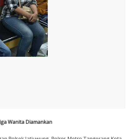
iga Wanita Diamankan
an Polsek Jatiuwung, Polres Metro Tangerang Kota