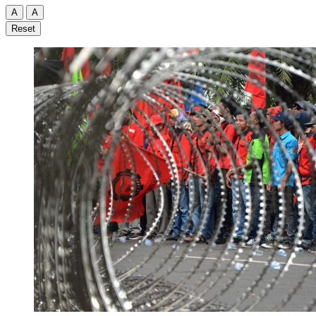
A
A
Reset