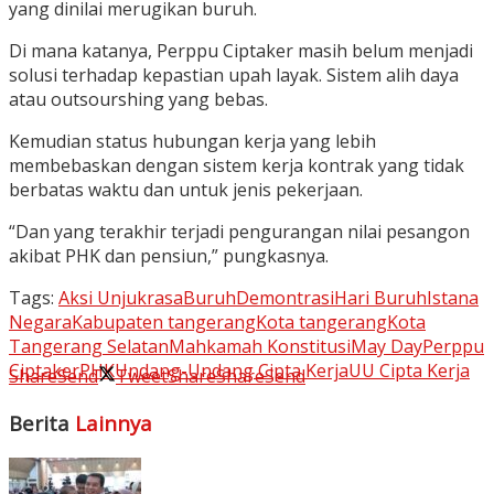
yang dinilai merugikan buruh.
Di mana katanya, Perppu Ciptaker masih belum menjadi
solusi terhadap kepastian upah layak. Sistem alih daya
atau outsourshing yang bebas.
Kemudian status hubungan kerja yang lebih
membebaskan dengan sistem kerja kontrak yang tidak
berbatas waktu dan untuk jenis pekerjaan.
“Dan yang terakhir terjadi pengurangan nilai pesangon
akibat PHK dan pensiun,” pungkasnya.
Tags:
Aksi Unjukrasa
Buruh
Demontrasi
Hari Buruh
Istana
Negara
Kabupaten tangerang
Kota tangerang
Kota
Tangerang Selatan
Mahkamah Konstitusi
May Day
Perppu
Ciptaker
PHK
Undang-Undang Cipta Kerja
UU Cipta Kerja
Share
Send
Tweet
Share
Share
Send
Berita
Lainnya