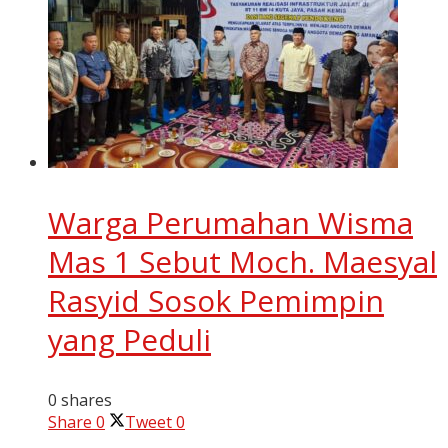
Warga Perumahan Wisma
Mas 1 Sebut Moch. Maesyal
Rasyid Sosok Pemimpin
yang Peduli
0 shares
Share
0
Tweet
0