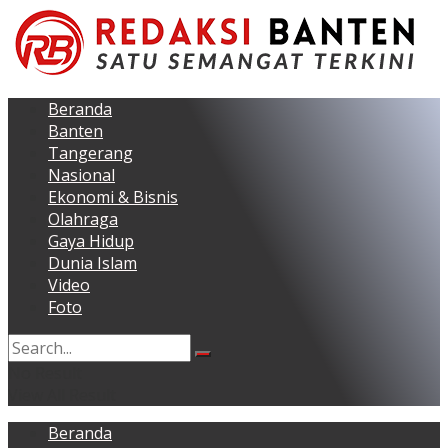
Beranda
Banten
Tangerang
Nasional
Ekonomi & Bisnis
Olahraga
Gaya Hidup
Dunia Islam
Video
Foto
No Result
View All Result
Beranda