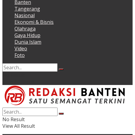
Banten
Tangerang
Nasional
Ekonomi & Bisnis
Olahraga
Gaya Hidup
Dunia Islam
Video
Foto
No Result
View All Result
No Result
View All Result