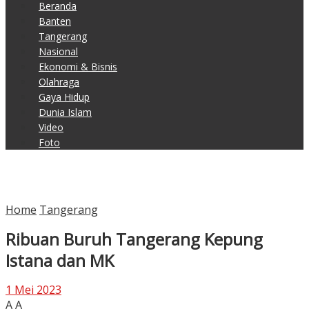
Beranda
Banten
Tangerang
Nasional
Ekonomi & Bisnis
Olahraga
Gaya Hidup
Dunia Islam
Video
Foto
Home
Tangerang
Ribuan Buruh Tangerang Kepung
Istana dan MK
1 Mei 2023
A
A