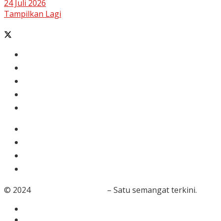
24 Juli 2026
Tampilkan Lagi
Banten
Tangerang
Ekonomi & Bisnis
Nasional
Olahraga
Gaya Hidup
Dunia Islam
Video
Foto
© 2024
RedaksiBanten.com
– Satu semangat terkini.
Tentang Kami
Redaksi