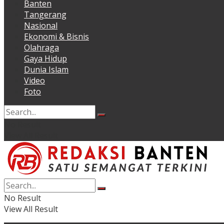
Banten
Tangerang
Nasional
Ekonomi & Bisnis
Olahraga
Gaya Hidup
Dunia Islam
Video
Foto
No Result
View All Result
No Result
View All Result