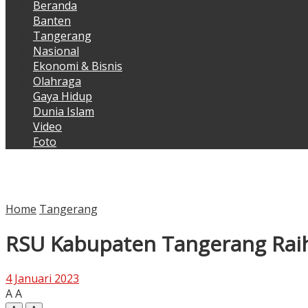
Beranda
Banten
Tangerang
Nasional
Ekonomi & Bisnis
Olahraga
Gaya Hidup
Dunia Islam
Video
Foto
Home
Tangerang
RSU Kabupaten Tangerang Raih 
4 Januari 2023
A
A