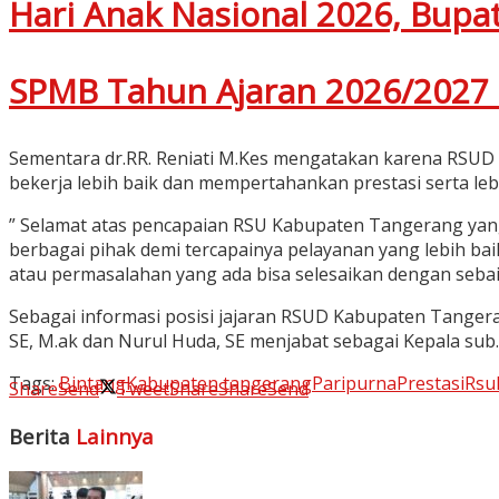
Hari Anak Nasional 2026, Bu
SPMB Tahun Ajaran 2026/2027 
Sementara dr.RR. Reniati M.Kes mengatakan karena RSUD K
bekerja lebih baik dan mempertahankan prestasi serta lebi
” Selamat atas pencapaian RSU Kabupaten Tangerang yan
berbagai pihak demi tercapainya pelayanan yang lebih baik
atau permasalahan yang ada bisa selesaikan dengan sebai
Sebagai informasi posisi jajaran RSUD Kabupaten Tanger
SE, M.ak dan Nurul Huda, SE menjabat sebagai Kepala sub
Tags:
Bintang
Kabupaten tangerang
Paripurna
Prestasi
Rsu
Share
Send
Tweet
Share
Share
Send
Berita
Lainnya