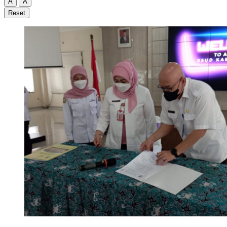
A
A
Reset