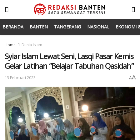
BERANDA
BANTEN
TANGERANG
NASIONAL
EKONOMI &
Home
Dunia Islam
Syiar Islam Lewat Seni, Lasqi Pasar Kemis
Gelar Latihan “Belajar Tabuhan Qasidah”
A
13 Februari 2023
A