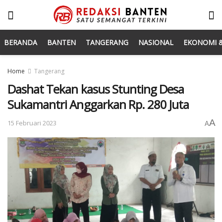
BERANDA
BANTEN
TANGERANG
NASIONAL
EKONOMI &
Home
Tangerang
Dashat Tekan kasus Stunting Desa
Sukamantri Anggarkan Rp. 280 Juta
A
15 Februari 2023
A