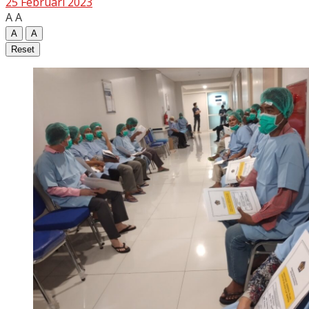
25 Februari 2023
A
A
A
A
Reset