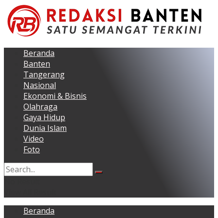
Beranda
Banten
Tangerang
Nasional
Ekonomi & Bisnis
Olahraga
Gaya Hidup
Dunia Islam
Video
Foto
No Result
View All Result
Beranda