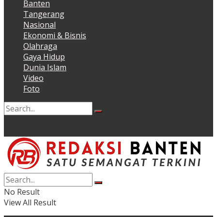
Banten
Tangerang
Nasional
Ekonomi & Bisnis
Olahraga
Gaya Hidup
Dunia Islam
Video
Foto
No Result
View All Result
No Result
View All Result