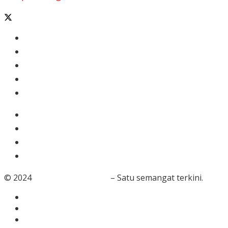
Banten
Tangerang
Ekonomi & Bisnis
Nasional
Olahraga
Gaya Hidup
Dunia Islam
Video
Foto
© 2024
RedaksiBanten.com
– Satu semangat terkini.
Tentang Kami
Redaksi
Info Iklan