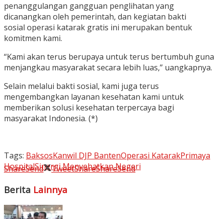
penanggulangan gangguan penglihatan yang
dicanangkan oleh pemerintah, dan kegiatan bakti
sosial operasi katarak gratis ini merupakan bentuk
komitmen kami.
“Kami akan terus berupaya untuk terus bertumbuh guna
menjangkau masyarakat secara lebih luas,” uangkapnya.
Selain melalui bakti sosial, kami juga terus
mengembangkan layanan kesehatan kami untuk
memberikan solusi kesehatan terpercaya bagi
masyarakat Indonesia. (*)
Tags:
Baksos
Kanwil DJP Banten
Operasi Katarak
Primaya
Hospital
Sinergi Menyehatkan Negeri
Share
Send
Tweet
Share
Share
Send
Berita
Lainnya