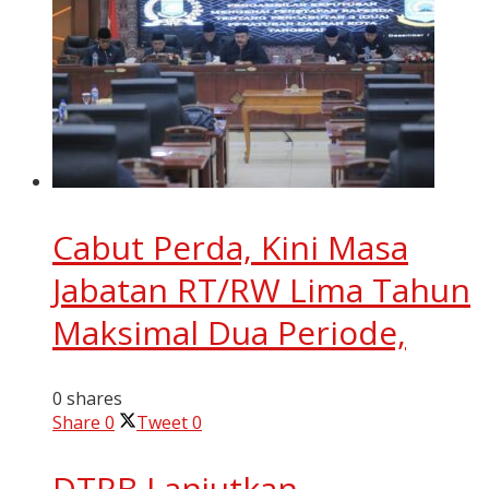
Cabut Perda, Kini Masa
Jabatan RT/RW Lima Tahun
Maksimal Dua Periode,
0 shares
Share
0
Tweet
0
DTRB Lanjutkan