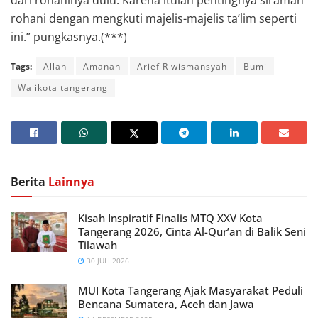
dari rohaninya dulu. Karena itulah pentingnya siraman
rohani dengan mengkuti majelis-majelis ta’lim seperti
ini.” pungkasnya.(***)
Tags:
Allah
Amanah
Arief R wismansyah
Bumi
Walikota tangerang
Berita
Lainnya
Kisah Inspiratif Finalis MTQ XXV Kota
Tangerang 2026, Cinta Al-Qur’an di Balik Seni
Tilawah
30 JULI 2026
MUI Kota Tangerang Ajak Masyarakat Peduli
Bencana Sumatera, Aceh dan Jawa