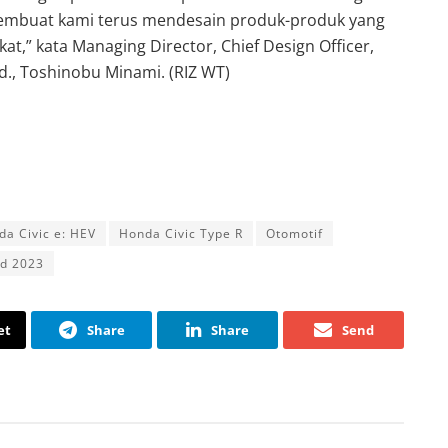
 membuat kami terus mendesain produk-produk yang
t,” kata Managing Director, Chief Design Officer,
d., Toshinobu Minami. (RIZ WT)
da Civic e: HEV
Honda Civic Type R
Otomotif
rd 2023
et
Share
Share
Send