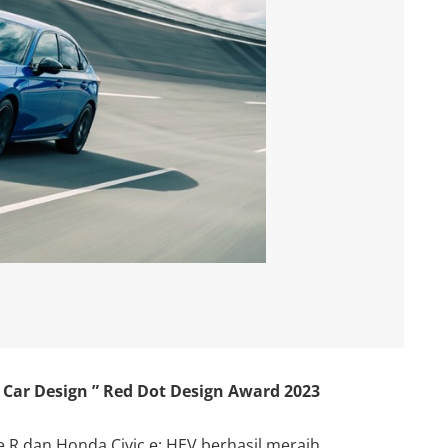
Car Design ” Red Dot Design Award 2023
e R dan Honda Civic e: HEV berhasil meraih