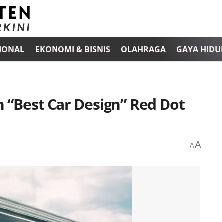
IONAL
EKONOMI & BISNIS
OLAHRAGA
GAYA HIDU
“Best Car Design” Red Dot
A
A