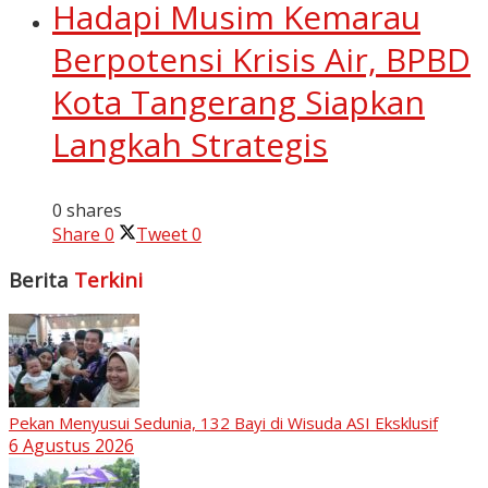
Hadapi Musim Kemarau
Berpotensi Krisis Air, BPBD
Kota Tangerang Siapkan
Langkah Strategis
0 shares
Share
0
Tweet
0
Berita
Terkini
Pekan Menyusui Sedunia, 132 Bayi di Wisuda ASI Eksklusif
6 Agustus 2026