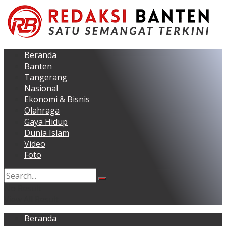
Beranda
Banten
Tangerang
Nasional
Ekonomi & Bisnis
Olahraga
Gaya Hidup
Dunia Islam
Video
Foto
No Result
View All Result
Beranda