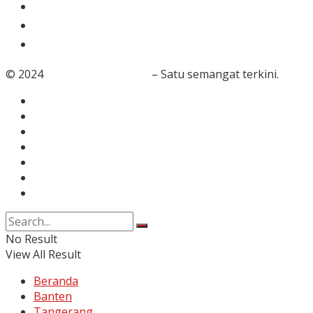
Dunia Islam
Video
Foto
© 2024
RedaksiBanten.com
– Satu semangat terkini.
Tentang Kami
Redaksi
Info Iklan
Karir
Kontak
Pedoman Media Siber
Disclaimer
No Result
View All Result
Beranda
Banten
Tangerang