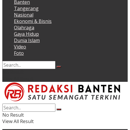
Banten
Tangerang
Nasional
Ekonomi & Bisnis
Olahraga
Gaya Hidup
Dunia Islam
Video
Foto
No Result
View All Result
No Result
View All Result