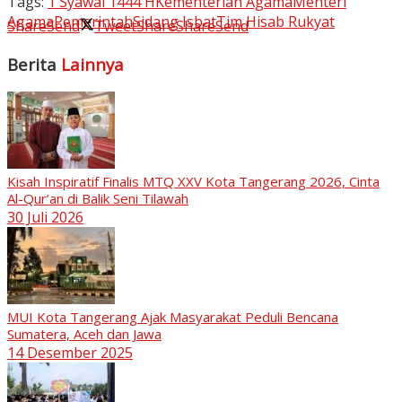
Tags:
1 Syawal 1444 H
Kementerian Agama
Menteri
Agama
Pemerintah
Sidang Isbat
Tim Hisab Rukyat
Share
Send
Tweet
Share
Share
Send
Berita
Lainnya
Kisah Inspiratif Finalis MTQ XXV Kota Tangerang 2026, Cinta
Al-Qur’an di Balik Seni Tilawah
30 Juli 2026
MUI Kota Tangerang Ajak Masyarakat Peduli Bencana
Sumatera, Aceh dan Jawa
14 Desember 2025