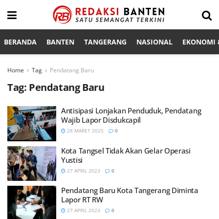
BERANDA
BANTEN
TANGERANG
NASIONAL
EKONOMI &
Home
Tag
Pendatang Baru
Tag:
Pendatang Baru
Antisipasi Lonjakan Penduduk, Pendatang
Wajib Lapor Disdukcapil
28 MARET 2025
0
Kota Tangsel Tidak Akan Gelar Operasi
Yustisi
27 APRIL 2023
0
Pendatang Baru Kota Tangerang Diminta
Lapor RT RW
27 APRIL 2023
0